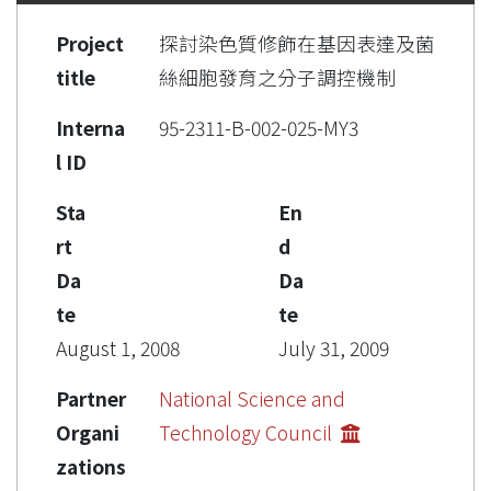
Project
探討染色質修飾在基因表達及菌
title
絲細胞發育之分子調控機制
Interna
95-2311-B-002-025-MY3
l ID
Sta
En
rt
d
Da
Da
te
te
August 1, 2008
July 31, 2009
Partner
National Science and
Organi
Technology Council
zations