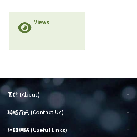
Views
+
關於 (About)
臺大位居世界頂尖大學之列，為永久珍藏及向國際
+
聯絡資訊 (Contact Us)
展現本校豐碩的研究成果及學術能量，圖書館整合
機構典藏（NTUR）與學術庫（AH）不同功能平
總館學科館員
(Main Library)
+
相關網站 (Useful Links)
台，成為臺大學術典藏NTU scholars。期能整合研