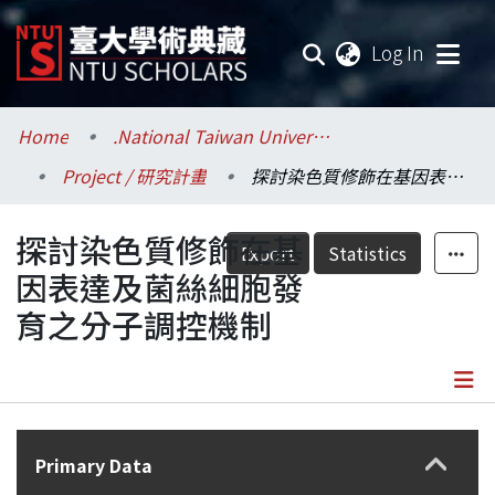
(current
Log In
Communities & Collections
Home
.National Taiwan University / 國立臺灣大學
Project / 研究計畫
探討染色質修飾在基因表達及菌絲細胞發育之分子調控機制
Research Outputs
探討染色質修飾在基
Fundings & Projects
Export
Statistics
因表達及菌絲細胞發
Researchers
育之分子調控機制
Organizations
Statistics
Details
Primary Data