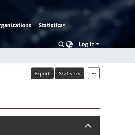
rganizations
Statistics
Log In
Export
Statistics