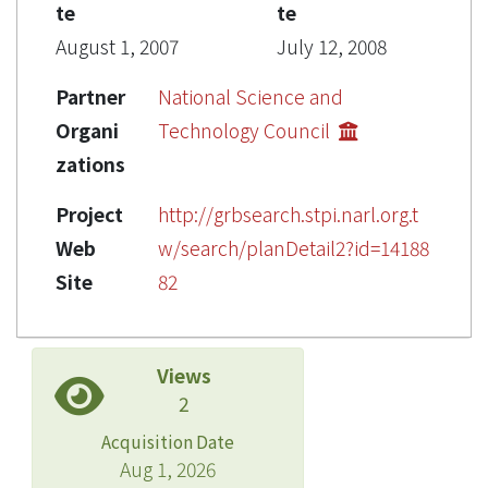
te
te
August 1, 2007
July 12, 2008
Partner
National Science and
Organi
Technology Council
zations
Project
http://grbsearch.stpi.narl.org.t
Web
w/search/planDetail2?id=14188
Site
82
Views
2
Acquisition Date
Aug 1, 2026