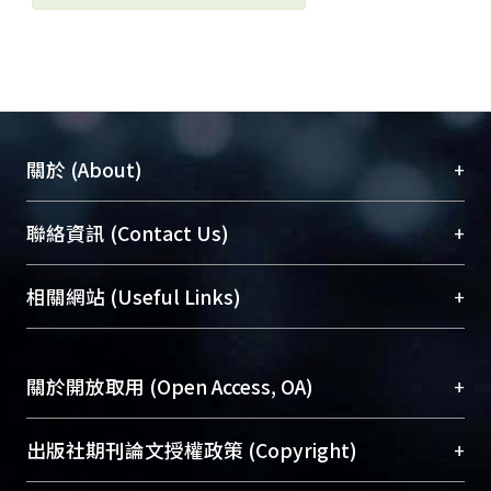
+
關於 (About)
臺大位居世界頂尖大學之列，為永久珍藏及向國際
+
聯絡資訊 (Contact Us)
展現本校豐碩的研究成果及學術能量，圖書館整合
機構典藏（NTUR）與學術庫（AH）不同功能平
總館學科館員
(Main Library)
+
相關網站 (Useful Links)
台，成為臺大學術典藏NTU scholars。期能整合研
醫學圖書館學科館員
(Medical Library)
究能量、促進交流合作、保存學術產出、推廣研究
社會科學院辜振甫紀念圖書館學科館員
(Social
成果。
Sciences Library)
+
關於開放取用 (Open Access, OA)
To permanently archive and promote researcher
profiles and scholarly works, Library integrates the
開放取用是從使用者角度提升資訊取用性的社會運
+
出版社期刊論文授權政策 (Copyright)
services of “NTU Repository” with “Academic
動，應用在學術研究上是透過將研究著作公開供使