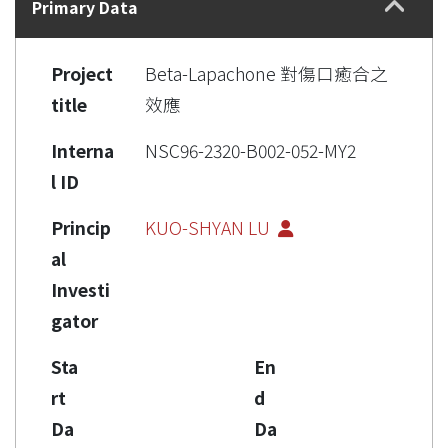
Primary Data
Project
Beta-Lapachone 對傷口癒合之
title
效應
Interna
NSC96-2320-B002-052-MY2
l ID
Princip
KUO-SHYAN LU
al
Investi
gator
Sta
En
rt
d
Da
Da