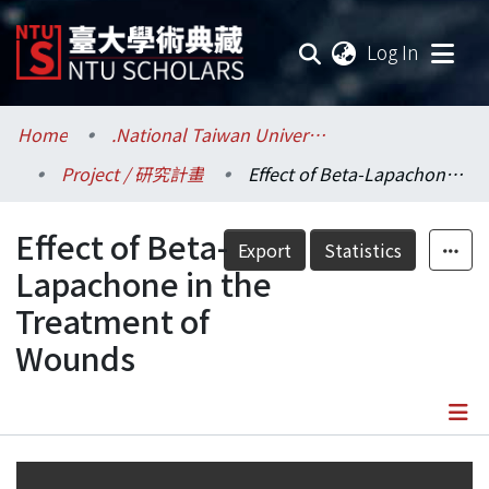
(current
Log In
Communities & Collections
Home
.National Taiwan University / 國立臺灣大學
Project / 研究計畫
Effect of Beta-Lapachone in the Treatment of Wounds
Research Outputs
Effect of Beta-
Fundings & Projects
Export
Statistics
Lapachone in the
Researchers
Treatment of
Wounds
Organizations
Statistics
Details