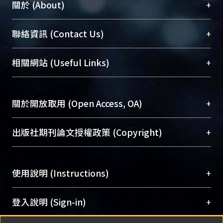
+
關於 (About)
臺大位居世界頂尖大學之列，為永久珍藏及向國際
+
聯絡資訊 (Contact Us)
展現本校豐碩的研究成果及學術能量，圖書館整合
機構典藏（NTUR）與學術庫（AH）不同功能平
總館學科館員
(Main Library)
+
相關網站 (Useful Links)
台，成為臺大學術典藏NTU scholars。期能整合研
醫學圖書館學科館員
(Medical Library)
究能量、促進交流合作、保存學術產出、推廣研究
社會科學院辜振甫紀念圖書館學科館員
(Social
成果。
Sciences Library)
+
關於開放取用 (Open Access, OA)
To permanently archive and promote researcher
profiles and scholarly works, Library integrates the
開放取用是從使用者角度提升資訊取用性的社會運
+
出版社期刊論文授權政策 (Copyright)
services of “NTU Repository” with “Academic
動，應用在學術研究上是透過將研究著作公開供使
Hub” to form NTU Scholars.
用者自由取閱，以促進學術傳播及因應期刊訂購費
請確認所上傳的全文是原創的內容，若該文件包
用逐年攀升。同時可加速研究發展、提升研究影響
+
使用說明 (Instructions)
含部分內容的版權非匯入者所有，或由第三方贊
力，NTU Scholars即為本校的開放取用典藏（OA
助與合作完成，請確認該版權所有者及第三方同
Archive）平台。
（點選深入了解OA）
意提供此授權。
網站簡介
(Quickstart Guide)
+
登入說明 (Sign-in)
Please represent that the submission is your
使用手冊
(Instruction Manual)