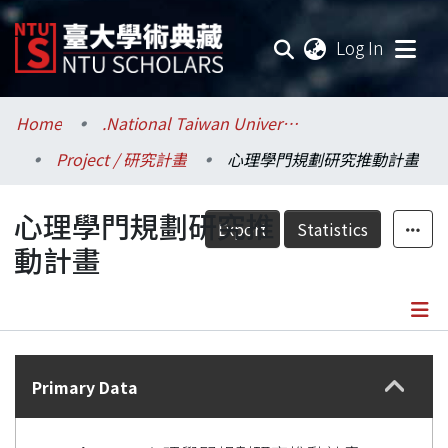
(current
Log In
Communities & Collections
Home
.National Taiwan University / 國立臺灣大學
Project / 研究計畫
心理學門規劃研究推動計畫
Research Outputs
心理學門規劃研究推
Fundings & Projects
Export
Statistics
動計畫
Researchers
Organizations
Details
Statistics
Primary Data