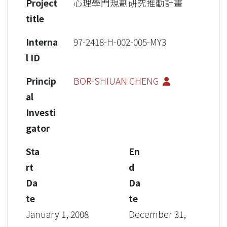
Project
心理學門規劃研究推動計畫
title
Interna
97-2418-H-002-005-MY3
l ID
Princip
BOR-SHIUAN CHENG
al
Investi
gator
Sta
En
rt
d
Da
Da
te
te
January 1, 2008
December 31,