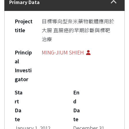
Primary Data
Project
目標導向型奈米藥物載體應用於
title
大腸 直腸癌的早期診斷與標靶
治療
Princip
MING-JIUM SHIEH
al
Investi
gator
Sta
En
rt
d
Da
Da
te
te
January 1, 2012
December 31,