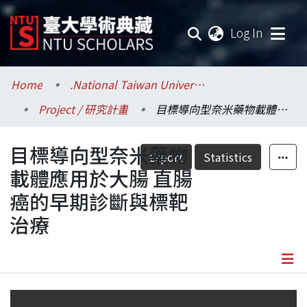
(current
Log In
Communities & Collections
Home
.National Taiwan University / 國立臺灣大學
Project / 研究計畫
目標導向型奈米藥物載體應用於大腸 直腸癌的早期診斷與標靶治療
Research Outputs
目標導向型奈米藥物
Fundings & Projects
Export
Statistics
載體應用於大腸 直腸
Researchers
癌的早期診斷與標靶
治療
Organizations
Statistics
Details