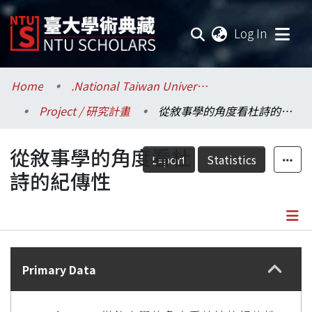
(current
Log In
Communities & Collections
Home
.National Taiwan University / 國立臺灣大學
Project / 研究計畫
從敘事學的角度看杜詩的紀傳性
Research Outputs
從敘事學的角度看杜
Fundings & Projects
Export
Statistics
詩的紀傳性
Researchers
Organizations
Details
Statistics
Primary Data