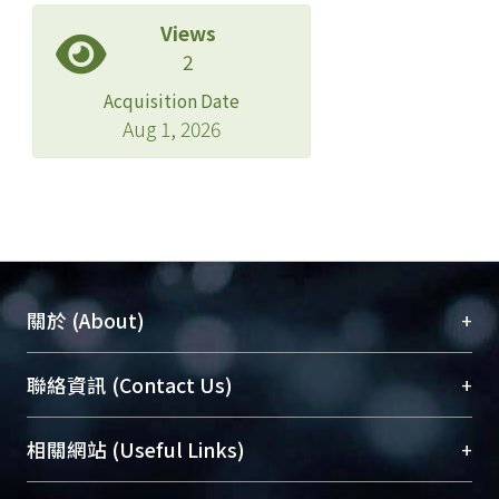
Views
2
Acquisition Date
Aug 1, 2026
+
關於 (About)
臺大位居世界頂尖大學之列，為永久珍藏及向國際
+
聯絡資訊 (Contact Us)
展現本校豐碩的研究成果及學術能量，圖書館整合
機構典藏（NTUR）與學術庫（AH）不同功能平
總館學科館員
(Main Library)
+
相關網站 (Useful Links)
台，成為臺大學術典藏NTU scholars。期能整合研
醫學圖書館學科館員
(Medical Library)