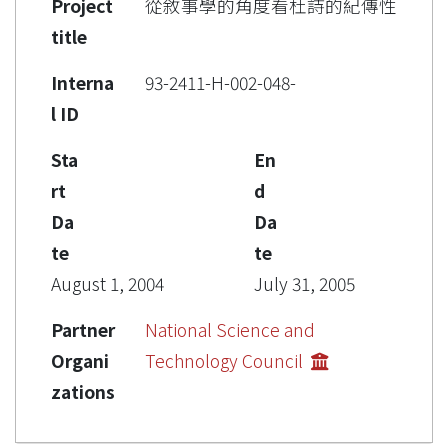
Project
從敘事學的角度看杜詩的紀傳性
title
Interna
93-2411-H-002-048-
l ID
Sta
En
rt
d
Da
Da
te
te
August 1, 2004
July 31, 2005
Partner
National Science and
Organi
Technology Council
zations