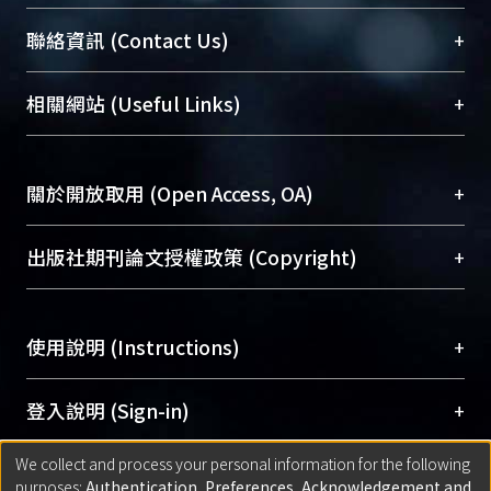
臺大位居世界頂尖大學之列，為永久珍藏及向國際
+
聯絡資訊 (Contact Us)
展現本校豐碩的研究成果及學術能量，圖書館整合
機構典藏（NTUR）與學術庫（AH）不同功能平
總館學科館員
(Main Library)
+
相關網站 (Useful Links)
台，成為臺大學術典藏NTU scholars。期能整合研
醫學圖書館學科館員
(Medical Library)
究能量、促進交流合作、保存學術產出、推廣研究
社會科學院辜振甫紀念圖書館學科館員
(Social
成果。
Sciences Library)
+
關於開放取用 (Open Access, OA)
To permanently archive and promote researcher
profiles and scholarly works, Library integrates the
開放取用是從使用者角度提升資訊取用性的社會運
+
出版社期刊論文授權政策 (Copyright)
services of “NTU Repository” with “Academic
動，應用在學術研究上是透過將研究著作公開供使
Hub” to form NTU Scholars.
用者自由取閱，以促進學術傳播及因應期刊訂購費
請確認所上傳的全文是原創的內容，若該文件包
用逐年攀升。同時可加速研究發展、提升研究影響
+
使用說明 (Instructions)
含部分內容的版權非匯入者所有，或由第三方贊
力，NTU Scholars即為本校的開放取用典藏（OA
助與合作完成，請確認該版權所有者及第三方同
Archive）平台。
（點選深入了解OA）
意提供此授權。
網站簡介
(Quickstart Guide)
+
登入說明 (Sign-in)
Please represent that the submission is your
使用手冊
(Instruction Manual)
original work, and that you have the right to
We collect and process your personal information for the following
線上預約服務
(Booking Service)
方案一：
臺灣大學計算機中心帳號登入
+
匯入著作 (Submission)
purposes:
Authentication, Preferences, Acknowledgement and
grant the rights to upload.