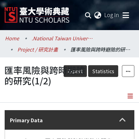
(current
Log In
Communities & Collections
Home
.National Taiwan University / 國立臺灣大學
Project / 研究計畫
匯率風險與跨時避險的研究(1/2)
Research Outputs
匯率風險與跨時避險
Fundings & Projects
Export
Statistics
的研究(1/2)
Researchers
Organizations
Details
Statistics
Primary Data