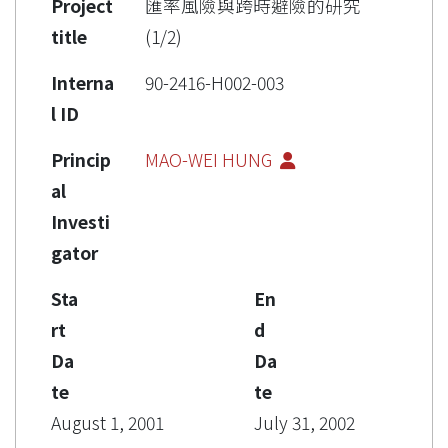
Project
匯率風險與跨時避險的研究
title
(1/2)
Interna
90-2416-H002-003
l ID
Princip
MAO-WEI HUNG
al
Investi
gator
Sta
En
rt
d
Da
Da
te
te
August 1, 2001
July 31, 2002