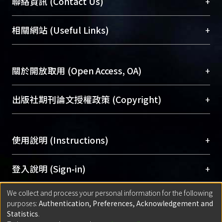
臺大位居世界頂尖大學之列，為永久珍藏及向國際
+
聯絡資訊 (Contact Us)
展現本校豐碩的研究成果及學術能量，圖書館整合
機構典藏（NTUR）與學術庫（AH）不同功能平
總館學科館員
(Main Library)
+
相關網站 (Useful Links)
台，成為臺大學術典藏NTU scholars。期能整合研
醫學圖書館學科館員
(Medical Library)
究能量、促進交流合作、保存學術產出、推廣研究
社會科學院辜振甫紀念圖書館學科館員
(Social
成果。
Sciences Library)
+
關於開放取用 (Open Access, OA)
To permanently archive and promote researcher
profiles and scholarly works, Library integrates the
開放取用是從使用者角度提升資訊取用性的社會運
+
出版社期刊論文授權政策 (Copyright)
services of “NTU Repository” with “Academic
動，應用在學術研究上是透過將研究著作公開供使
Hub” to form NTU Scholars.
用者自由取閱，以促進學術傳播及因應期刊訂購費
請確認所上傳的全文是原創的內容，若該文件包
用逐年攀升。同時可加速研究發展、提升研究影響
+
使用說明 (Instructions)
含部分內容的版權非匯入者所有，或由第三方贊
力，NTU Scholars即為本校的開放取用典藏（OA
助與合作完成，請確認該版權所有者及第三方同
Archive）平台。
（點選深入了解OA）
意提供此授權。
網站簡介
(Quickstart Guide)
+
登入說明 (Sign-in)
Please represent that the submission is your
使用手冊
(Instruction Manual)
original work, and that you have the right to
We collect and process your personal information for the following
線上預約服務
(Booking Service)
方案一：
臺灣大學計算機中心帳號登入
+
匯入著作 (Submission)
purposes:
Authentication, Preferences, Acknowledgement and
grant the rights to upload.
(With C&INC Email Account)
Statistics
.