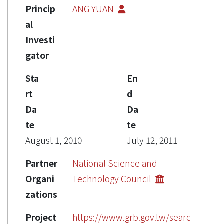
Princip
ANG YUAN
al
Investi
gator
Sta
En
rt
d
Da
Da
te
te
August 1, 2010
July 12, 2011
Partner
National Science and
Organi
Technology Council
zations
Project
https://www.grb.gov.tw/searc