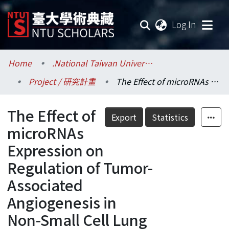
(current
Log In
Communities & Collections
Home
.National Taiwan University / 國立臺灣大學
Project / 研究計畫
The Effect of microRNAs Expression on Regulation of Tumor-Associated Angiogenesis in Non-Small Cell Lung Cancer=微小核醣核酸(microRNA)表現對非小細胞肺癌血管新生之影響
Research Outputs
The Effect of
Fundings & Projects
Export
Statistics
microRNAs
Researchers
Expression on
Regulation of Tumor-
Organizations
Associated
Statistics
Angiogenesis in
Non-Small Cell Lung