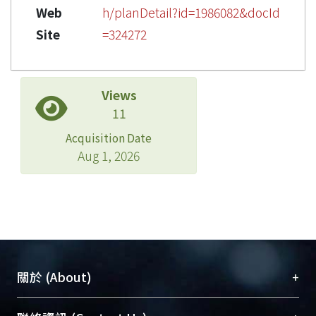
Web
h/planDetail?id=1986082&docId
Site
=324272
Views
11
Acquisition Date
Aug 1, 2026
+
關於 (About)