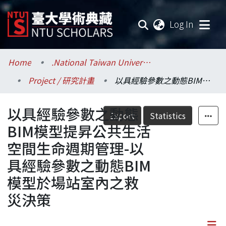
(current
Log In
Communities & Collections
Home
.National Taiwan University / 國立臺灣大學
Project / 研究計畫
以具經驗參數之動態BIM模型提昇公共生活空間生命週期管理-以具經驗參數之動態BIM模型於場站室內之救災決策
Research Outputs
以具經驗參數之動態
Fundings & Projects
Export
Statistics
BIM模型提昇公共生活
Researchers
空間生命週期管理-以
具經驗參數之動態BIM
Organizations
模型於場站室內之救
Statistics
災決策