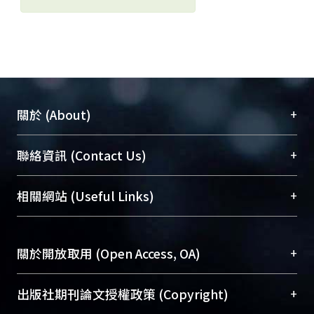
+
關於 (About)
臺大位居世界頂尖大學之列，為永久珍藏及向國際
+
聯絡資訊 (Contact Us)
展現本校豐碩的研究成果及學術能量，圖書館整合
機構典藏（NTUR）與學術庫（AH）不同功能平
總館學科館員
(Main Library)
+
相關網站 (Useful Links)
台，成為臺大學術典藏NTU scholars。期能整合研
醫學圖書館學科館員
(Medical Library)
究能量、促進交流合作、保存學術產出、推廣研究
社會科學院辜振甫紀念圖書館學科館員
(Social
成果。
Sciences Library)
+
關於開放取用 (Open Access, OA)
To permanently archive and promote researcher
profiles and scholarly works, Library integrates the
開放取用是從使用者角度提升資訊取用性的社會運
+
出版社期刊論文授權政策 (Copyright)
services of “NTU Repository” with “Academic
動，應用在學術研究上是透過將研究著作公開供使