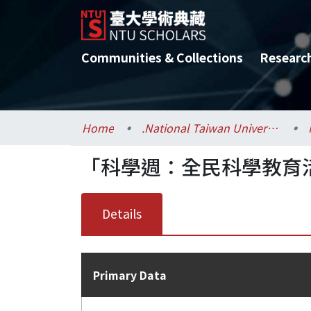
Communities & Collections
Researc
Home
.National Taiwan University / 國立臺灣大學
「科學週：全民科學教育
Details
Primary Data