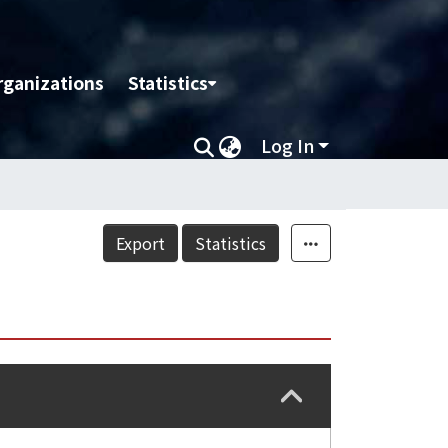
rganizations
Statistics
Log In
Export
Statistics