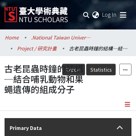
(current
Log In
Communities & Collections
Home
.National Taiwan University / 國立臺灣大學
Project / 研究計畫
古老昆蟲時鐘的結構─結合哺乳動物和果蠅遺傳的組成分子
Research Outputs
古老昆蟲時鐘的結構
Fundings & Projects
Export
Statistics
─結合哺乳動物和果
Researchers
蠅遺傳的組成分子
Organizations
Statistics
Details
Primary Data