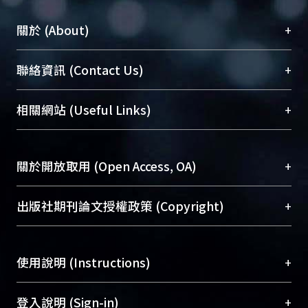
+
關於 (About)
臺大位居世界頂尖大學之列，為永久珍藏及向國際
+
聯絡資訊 (Contact Us)
展現本校豐碩的研究成果及學術能量，圖書館整合
機構典藏（NTUR）與學術庫（AH）不同功能平
總館學科館員
(Main Library)
+
相關網站 (Useful Links)
台，成為臺大學術典藏NTU scholars。期能整合研
醫學圖書館學科館員
(Medical Library)
究能量、促進交流合作、保存學術產出、推廣研究
社會科學院辜振甫紀念圖書館學科館員
(Social
成果。
Sciences Library)
+
關於開放取用 (Open Access, OA)
To permanently archive and promote researcher
profiles and scholarly works, Library integrates the
開放取用是從使用者角度提升資訊取用性的社會運
+
出版社期刊論文授權政策 (Copyright)
services of “NTU Repository” with “Academic
動，應用在學術研究上是透過將研究著作公開供使
Hub” to form NTU Scholars.
用者自由取閱，以促進學術傳播及因應期刊訂購費
請確認所上傳的全文是原創的內容，若該文件包
用逐年攀升。同時可加速研究發展、提升研究影響
+
使用說明 (Instructions)
含部分內容的版權非匯入者所有，或由第三方贊
力，NTU Scholars即為本校的開放取用典藏（OA
助與合作完成，請確認該版權所有者及第三方同
Archive）平台。
（點選深入了解OA）
意提供此授權。
網站簡介
(Quickstart Guide)
+
登入說明 (Sign-in)