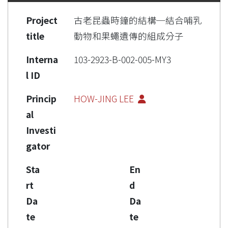
Project
古老昆蟲時鐘的結構─結合哺乳
title
動物和果蠅遺傳的組成分子
Interna
103-2923-B-002-005-MY3
l ID
Princip
HOW-JING LEE
al
Investi
gator
Sta
En
rt
d
Da
Da
te
te