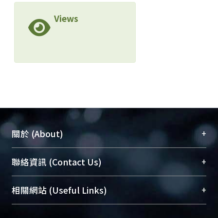
Views
+
關於 (About)
臺大位居世界頂尖大學之列，為永久珍藏及向國際
+
聯絡資訊 (Contact Us)
展現本校豐碩的研究成果及學術能量，圖書館整合
機構典藏（NTUR）與學術庫（AH）不同功能平
總館學科館員
(Main Library)
+
相關網站 (Useful Links)
台，成為臺大學術典藏NTU scholars。期能整合研
醫學圖書館學科館員
(Medical Library)
究能量、促進交流合作、保存學術產出、推廣研究
社會科學院辜振甫紀念圖書館學科館員
(Social