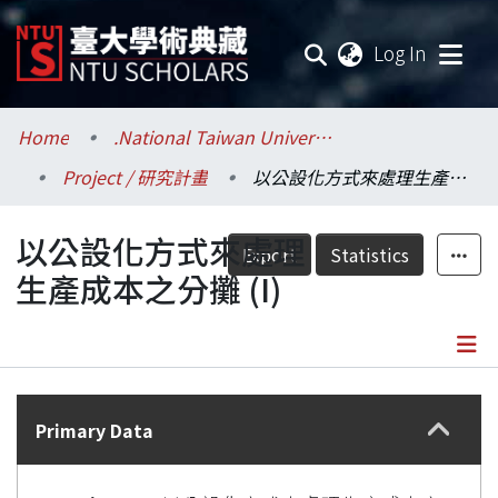
(current
Log In
Communities & Collections
Home
.National Taiwan University / 國立臺灣大學
Project / 研究計畫
以公設化方式來處理生產成本之分攤 (I)
Research Outputs
以公設化方式來處理
Fundings & Projects
Export
Statistics
生產成本之分攤 (I)
Researchers
Organizations
Details
Statistics
Primary Data