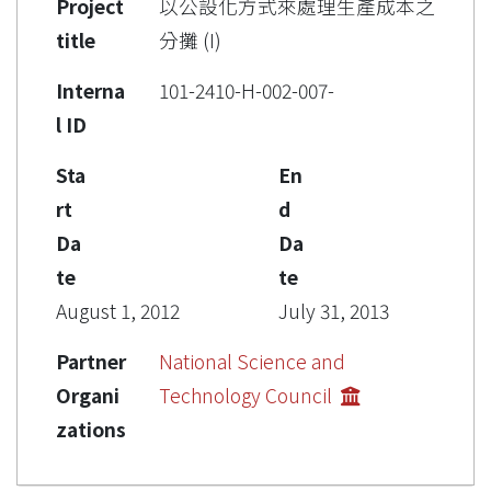
Project
以公設化方式來處理生產成本之
title
分攤 (I)
Interna
101-2410-H-002-007-
l ID
Sta
En
rt
d
Da
Da
te
te
August 1, 2012
July 31, 2013
Partner
National Science and
Organi
Technology Council
zations