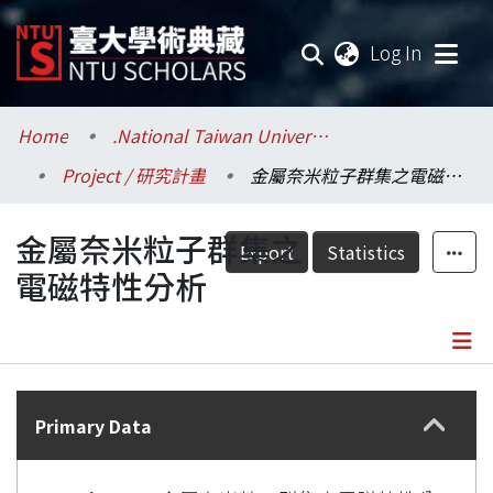
(current
Log In
Communities & Collections
Home
.National Taiwan University / 國立臺灣大學
Project / 研究計畫
金屬奈米粒子群集之電磁特性分析
Research Outputs
金屬奈米粒子群集之
Fundings & Projects
Export
Statistics
電磁特性分析
Researchers
Organizations
Details
Statistics
Primary Data