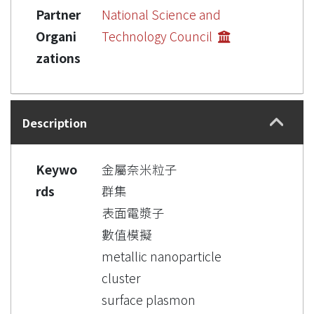
Partner
National Science and
Organi
Technology Council
zations
Description
Keywo
金屬奈米粒子
rds
群集
表面電漿子
數值模擬
metallic nanoparticle
cluster
surface plasmon