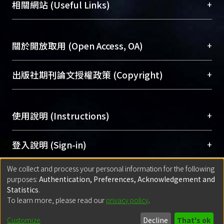
機構典藏（NTUR）與學術庫（AH）不同功能平
總館學科館員
(Main Library)
+
相關網站 (Useful Links)
台，成為臺大學術典藏NTU scholars。期能整合研
醫學圖書館學科館員
(Medical Library)
究能量、促進交流合作、保存學術產出、推廣研究
社會科學院辜振甫紀念圖書館學科館員
(Social
成果。
Sciences Library)
+
關於開放取用 (Open Access, OA)
To permanently archive and promote researcher
profiles and scholarly works, Library integrates the
開放取用是從使用者角度提升資訊取用性的社會運
+
出版社期刊論文授權政策 (Copyright)
services of “NTU Repository” with “Academic
動，應用在學術研究上是透過將研究著作公開供使
Hub” to form NTU Scholars.
用者自由取閱，以促進學術傳播及因應期刊訂購費
請確認所上傳的全文是原創的內容，若該文件包
用逐年攀升。同時可加速研究發展、提升研究影響
+
使用說明 (Instructions)
含部分內容的版權非匯入者所有，或由第三方贊
力，NTU Scholars即為本校的開放取用典藏（OA
助與合作完成，請確認該版權所有者及第三方同
Archive）平台。
（點選深入了解OA）
意提供此授權。
網站簡介
(Quickstart Guide)
+
登入說明 (Sign-in)
Please represent that the submission is your
使用手冊
(Instruction Manual)
original work, and that you have the right to
We collect and process your personal information for the following
線上預約服務
(Booking Service)
方案一：
臺灣大學計算機中心帳號登入
+
匯入著作 (Submission)
purposes:
Authentication, Preferences, Acknowledgement and
grant the rights to upload.
(With C&INC Email Account)
Statistics
.
方案二：
ORCID帳號登入
(With ORCID)
To learn more, please read our
privacy policy
.
若欲上傳已出版的全文電子檔，可使用
Open
方案一：
定期更新ORCID者，以ID匯入
(Search
policy finder
網站查詢，以確認出版單位之版權
for identifier (ORCID))
Built with
DSpace-CRIS software
- Extension maintained and optimized
Customize
Decline
That's ok