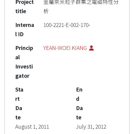
Project
金屬奈米粒子群集之電磁特性分
title
析
Interna
100-2221-E-002-170-
l ID
Princip
YEAN-WOEI KIANG
al
Investi
gator
Sta
En
rt
d
Da
Da
te
te
August 1, 2011
July 31, 2012