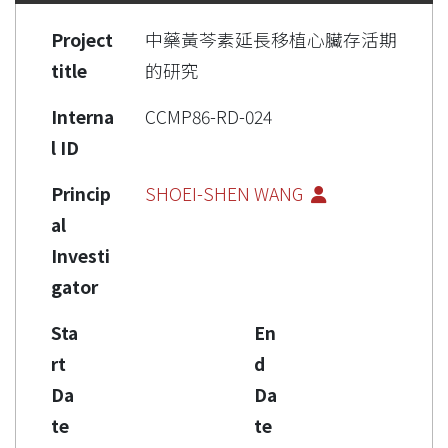
Project
中藥黃芩素延長移植心臟存活期
title
的研究
Interna
CCMP86-RD-024
l ID
Princip
SHOEI-SHEN WANG
al
Investi
gator
Sta
En
rt
d
Da
Da
te
te