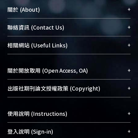
+
關於 (About)
臺大位居世界頂尖大學之列，為永久珍藏及向國際
+
聯絡資訊 (Contact Us)
展現本校豐碩的研究成果及學術能量，圖書館整合
機構典藏（NTUR）與學術庫（AH）不同功能平
總館學科館員
(Main Library)
+
相關網站 (Useful Links)
台，成為臺大學術典藏NTU scholars。期能整合研
醫學圖書館學科館員
(Medical Library)
究能量、促進交流合作、保存學術產出、推廣研究
社會科學院辜振甫紀念圖書館學科館員
(Social
成果。
Sciences Library)
+
關於開放取用 (Open Access, OA)
To permanently archive and promote researcher
profiles and scholarly works, Library integrates the
開放取用是從使用者角度提升資訊取用性的社會運
+
出版社期刊論文授權政策 (Copyright)
services of “NTU Repository” with “Academic
動，應用在學術研究上是透過將研究著作公開供使
Hub” to form NTU Scholars.
用者自由取閱，以促進學術傳播及因應期刊訂購費
請確認所上傳的全文是原創的內容，若該文件包
用逐年攀升。同時可加速研究發展、提升研究影響
+
使用說明 (Instructions)
含部分內容的版權非匯入者所有，或由第三方贊
力，NTU Scholars即為本校的開放取用典藏（OA
助與合作完成，請確認該版權所有者及第三方同
Archive）平台。
（點選深入了解OA）
意提供此授權。
網站簡介
(Quickstart Guide)
+
登入說明 (Sign-in)
Please represent that the submission is your