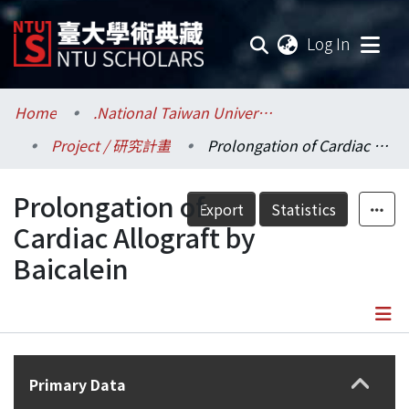
(current
Log In
Communities & Collections
Home
.National Taiwan University / 國立臺灣大學
Project / 研究計畫
Prolongation of Cardiac Allograft by Baicalein
Research Outputs
Prolongation of
Fundings & Projects
Export
Statistics
Cardiac Allograft by
Researchers
Baicalein
Organizations
Statistics
Details
Primary Data