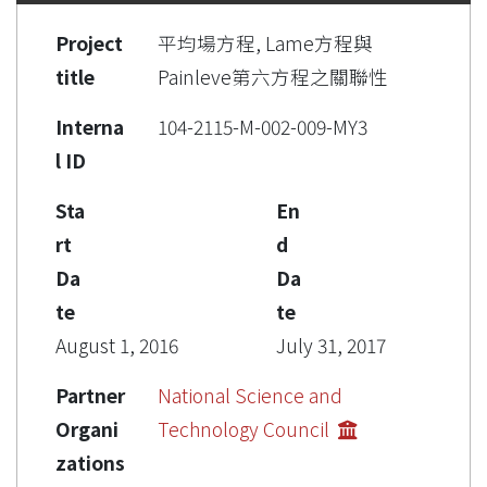
Project
平均場方程, Lame方程與
title
Painleve第六方程之關聯性
Interna
104-2115-M-002-009-MY3
l ID
Sta
En
rt
d
Da
Da
te
te
August 1, 2016
July 31, 2017
Partner
National Science and
Organi
Technology Council
zations