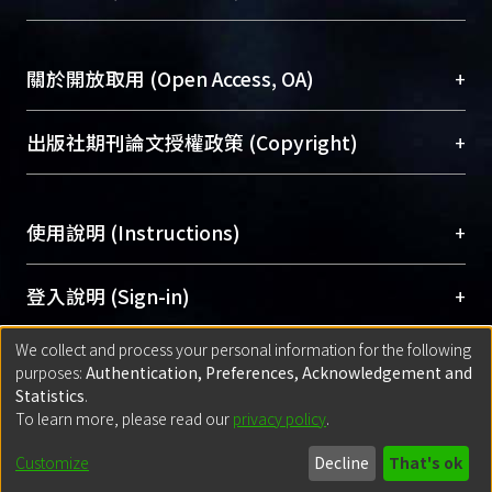
台，成為臺大學術典藏NTU scholars。期能整合研
醫學圖書館學科館員
(Medical Library)
究能量、促進交流合作、保存學術產出、推廣研究
社會科學院辜振甫紀念圖書館學科館員
(Social
成果。
Sciences Library)
+
關於開放取用 (Open Access, OA)
To permanently archive and promote researcher
profiles and scholarly works, Library integrates the
開放取用是從使用者角度提升資訊取用性的社會運
+
出版社期刊論文授權政策 (Copyright)
services of “NTU Repository” with “Academic
動，應用在學術研究上是透過將研究著作公開供使
Hub” to form NTU Scholars.
用者自由取閱，以促進學術傳播及因應期刊訂購費
請確認所上傳的全文是原創的內容，若該文件包
用逐年攀升。同時可加速研究發展、提升研究影響
+
使用說明 (Instructions)
含部分內容的版權非匯入者所有，或由第三方贊
力，NTU Scholars即為本校的開放取用典藏（OA
助與合作完成，請確認該版權所有者及第三方同
Archive）平台。
（點選深入了解OA）
意提供此授權。
網站簡介
(Quickstart Guide)
+
登入說明 (Sign-in)
Please represent that the submission is your
使用手冊
(Instruction Manual)
original work, and that you have the right to
We collect and process your personal information for the following
線上預約服務
(Booking Service)
方案一：
臺灣大學計算機中心帳號登入
+
匯入著作 (Submission)
purposes:
Authentication, Preferences, Acknowledgement and
grant the rights to upload.
(With C&INC Email Account)
Statistics
.
方案二：
ORCID帳號登入
(With ORCID)
To learn more, please read our
privacy policy
.
若欲上傳已出版的全文電子檔，可使用
Open
方案一：
定期更新ORCID者，以ID匯入
(Search
policy finder
網站查詢，以確認出版單位之版權
for identifier (ORCID))
Built with
DSpace-CRIS software
- Extension maintained and optimized
Customize
Decline
That's ok
政策。
方案二：
自行建檔
(Default mode Submission)
by