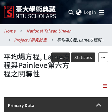
(current
Log In
Communities & Collections
Home
.National Taiwan University / 國立臺灣大學
Project / 研究計畫
平均場方程, Lame方程與Painleve第六方程之關聯性
Research Outputs
平均場方程, Lame方
Fundings & Projects
Export
Statistics
程與Painleve第六方
Researchers
程之關聯性
Organizations
Statistics
Details
Primary Data