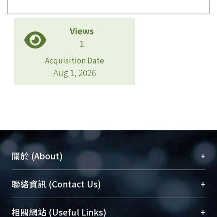
Views
1
Acquisition Date
Aug 1, 2026
+
關於 (About)
臺大位居世界頂尖大學之列，為永久珍藏及向國際
+
聯絡資訊 (Contact Us)
展現本校豐碩的研究成果及學術能量，圖書館整合
機構典藏（NTUR）與學術庫（AH）不同功能平
總館學科館員
(Main Library)
+
相關網站 (Useful Links)