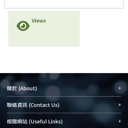
Views
+
關於 (About)
臺大位居世界頂尖大學之列，為永久珍藏及向國際
+
聯絡資訊 (Contact Us)
展現本校豐碩的研究成果及學術能量，圖書館整合
機構典藏（NTUR）與學術庫（AH）不同功能平
總館學科館員
(Main Library)
+
相關網站 (Useful Links)
台，成為臺大學術典藏NTU scholars。期能整合研