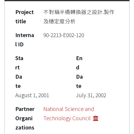
Project
不對稱半橋轉換器之設計.製作
title
及穩定度分析
Interna
90-2213-E002-120
l ID
Sta
En
rt
d
Da
Da
te
te
August 1, 2001
July 31, 2002
Partner
National Science and
Organi
Technology Council
zations