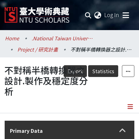
(current
Log In
Communities & Collections
Home
.National Taiwan University / 國立臺灣大學
Project / 研究計畫
不對稱半橋轉換器之設計.製作及穩定度分析
Research Outputs
不對稱半橋轉換器之
Fundings & Projects
Export
Statistics
設計.製作及穩定度分
Researchers
析
Organizations
Statistics
Details
Primary Data