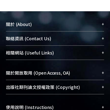
+
關於 (About)
臺大位居世界頂尖大學之列，為永久珍藏及向國際
+
聯絡資訊 (Contact Us)
展現本校豐碩的研究成果及學術能量，圖書館整合
機構典藏（NTUR）與學術庫（AH）不同功能平
總館學科館員
(Main Library)
+
相關網站 (Useful Links)
台，成為臺大學術典藏NTU scholars。期能整合研
醫學圖書館學科館員
(Medical Library)
究能量、促進交流合作、保存學術產出、推廣研究
社會科學院辜振甫紀念圖書館學科館員
(Social
成果。
Sciences Library)
+
關於開放取用 (Open Access, OA)
To permanently archive and promote researcher
profiles and scholarly works, Library integrates the
開放取用是從使用者角度提升資訊取用性的社會運
+
出版社期刊論文授權政策 (Copyright)
services of “NTU Repository” with “Academic
動，應用在學術研究上是透過將研究著作公開供使
Hub” to form NTU Scholars.
用者自由取閱，以促進學術傳播及因應期刊訂購費
請確認所上傳的全文是原創的內容，若該文件包
用逐年攀升。同時可加速研究發展、提升研究影響
+
使用說明 (Instructions)
含部分內容的版權非匯入者所有，或由第三方贊