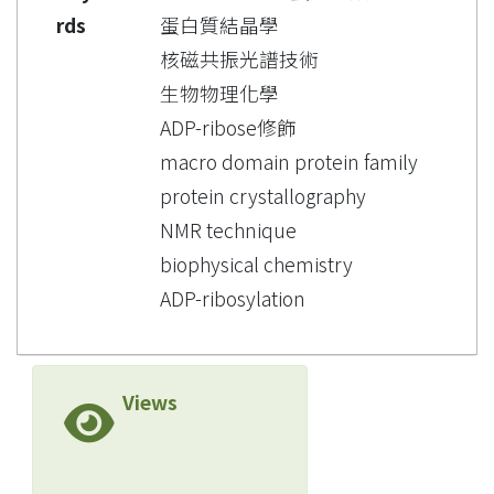
rds
蛋白質結晶學
核磁共振光譜技術
生物物理化學
ADP-ribose修飾
macro domain protein family
protein crystallography
NMR technique
biophysical chemistry
ADP-ribosylation
Views