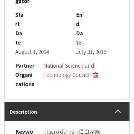
gator
Sta
En
rt
d
Da
Da
te
te
August 1, 2014
July 31, 2015
Partner
National Science and
Organi
Technology Council
zations
Description
Keywo
macro domain蛋白家族