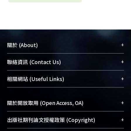
+
關於 (About)
臺大位居世界頂尖大學之列，為永久珍藏及向國際
+
聯絡資訊 (Contact Us)
展現本校豐碩的研究成果及學術能量，圖書館整合
機構典藏（NTUR）與學術庫（AH）不同功能平
總館學科館員
(Main Library)
+
相關網站 (Useful Links)
台，成為臺大學術典藏NTU scholars。期能整合研
醫學圖書館學科館員
(Medical Library)
究能量、促進交流合作、保存學術產出、推廣研究
社會科學院辜振甫紀念圖書館學科館員
(Social
成果。
Sciences Library)
+
關於開放取用 (Open Access, OA)
To permanently archive and promote researcher
profiles and scholarly works, Library integrates the
開放取用是從使用者角度提升資訊取用性的社會運
+
出版社期刊論文授權政策 (Copyright)
services of “NTU Repository” with “Academic
動，應用在學術研究上是透過將研究著作公開供使