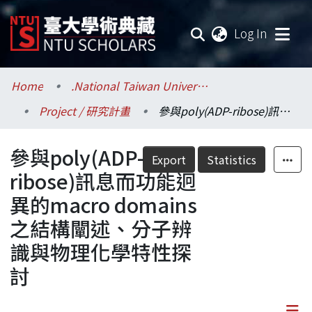
(current
Log In
Communities & Collections
Home
.National Taiwan University / 國立臺灣大學
Project / 研究計畫
參與poly(ADP-ribose)訊息而功能迥異的macro domains之結構闡述、分子辨識與物理化學特性探討
Research Outputs
參與poly(ADP-
Fundings & Projects
Export
Statistics
ribose)訊息而功能迥
Researchers
異的macro domains
之結構闡述、分子辨
Organizations
識與物理化學特性探
Statistics
討