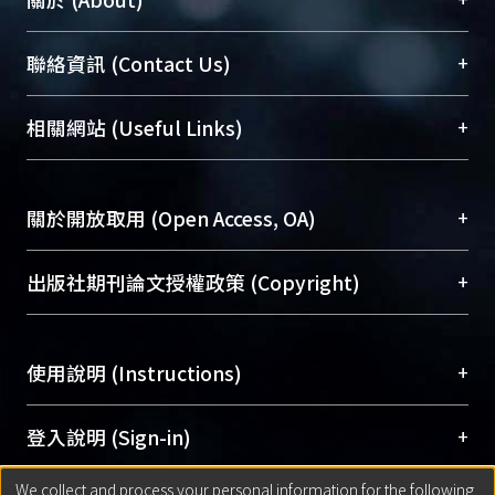
臺大位居世界頂尖大學之列，為永久珍藏及向國際
+
聯絡資訊 (Contact Us)
展現本校豐碩的研究成果及學術能量，圖書館整合
機構典藏（NTUR）與學術庫（AH）不同功能平
總館學科館員
(Main Library)
+
相關網站 (Useful Links)
台，成為臺大學術典藏NTU scholars。期能整合研
醫學圖書館學科館員
(Medical Library)
究能量、促進交流合作、保存學術產出、推廣研究
社會科學院辜振甫紀念圖書館學科館員
(Social
成果。
Sciences Library)
+
關於開放取用 (Open Access, OA)
To permanently archive and promote researcher
profiles and scholarly works, Library integrates the
開放取用是從使用者角度提升資訊取用性的社會運
+
出版社期刊論文授權政策 (Copyright)
services of “NTU Repository” with “Academic
動，應用在學術研究上是透過將研究著作公開供使
Hub” to form NTU Scholars.
用者自由取閱，以促進學術傳播及因應期刊訂購費
請確認所上傳的全文是原創的內容，若該文件包
用逐年攀升。同時可加速研究發展、提升研究影響
+
使用說明 (Instructions)
含部分內容的版權非匯入者所有，或由第三方贊
力，NTU Scholars即為本校的開放取用典藏（OA
助與合作完成，請確認該版權所有者及第三方同
Archive）平台。
（點選深入了解OA）
意提供此授權。
網站簡介
(Quickstart Guide)
+
登入說明 (Sign-in)
Please represent that the submission is your
使用手冊
(Instruction Manual)
original work, and that you have the right to
We collect and process your personal information for the following
線上預約服務
(Booking Service)