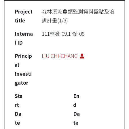
Project
森林溪流魚類監測資料盤點及培
title
訓計畫(1/3)
Interna
111林發-09.1-保-08
l ID
Princip
LIU CHI-CHANG
al
Investi
gator
Sta
En
rt
d
Da
Da
te
te