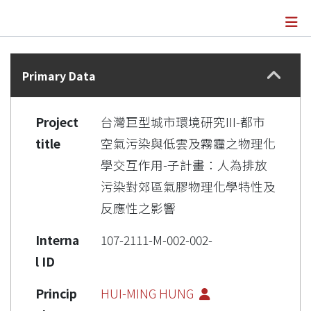
Details
Primary Data
Project
台灣巨型城市環境研究III-都市
title
空氣污染與低雲及霧霾之物理化
學交互作用-子計畫：人為排放
污染對郊區氣膠物理化學特性及
反應性之影響
Interna
107-2111-M-002-002-
l ID
Princip
HUI-MING HUNG