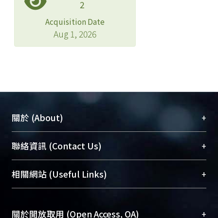
2
Acquisition Date
Aug 1, 2026
+
關於 (About)
臺大位居世界頂尖大學之列，為永久珍藏及向國際
+
聯絡資訊 (Contact Us)
展現本校豐碩的研究成果及學術能量，圖書館整合
機構典藏（NTUR）與學術庫（AH）不同功能平
總館學科館員
(Main Library)
+
相關網站 (Useful Links)
台，成為臺大學術典藏NTU scholars。期能整合研
醫學圖書館學科館員
(Medical Library)
究能量、促進交流合作、保存學術產出、推廣研究
社會科學院辜振甫紀念圖書館學科館員
(Social
成果。
Sciences Library)
+
關於開放取用 (Open Access, OA)