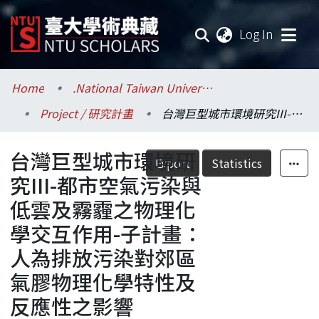
(current
Log In
Communities & Collections
Home
.National Taiwan University / 國立臺灣大學
Project / 研究計畫
台灣巨型城市環境研究III-都市空氣污染與低雲及霧霾之物理化學交互作用-子計畫：人為排放污染對郊區氣膠物理化學特性及反應性之影響
Research Outputs
台灣巨型城市環境研
Fundings & Projects
Export
Statistics
究III-都市空氣污染與
Researchers
低雲及霧霾之物理化
學交互作用-子計畫：
Organizations
人為排放污染對郊區
Statistics
氣膠物理化學特性及
反應性之影響