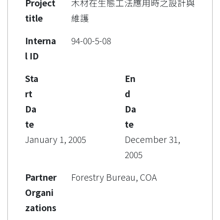
Project
木材在生態工法應用時之設計與
title
維護
Interna
94-00-5-08
l ID
Sta
En
rt
d
Da
Da
te
te
January 1, 2005
December 31,
2005
Partner
Forestry Bureau, COA
Organi
zations