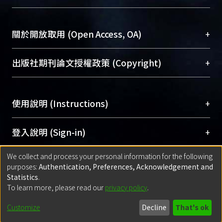
台，成為臺大學術典藏NTU scholars。期能整合研
醫學圖書館學科館員
(Medical Library)
究能量、促進交流合作、保存學術產出、推廣研究
社會科學院辜振甫紀念圖書館學科館員
(Social
成果。
Sciences Library)
+
關於開放取用 (Open Access, OA)
To permanently archive and promote researcher
profiles and scholarly works, Library integrates the
開放取用是從使用者角度提升資訊取用性的社會運
+
出版社期刊論文授權政策 (Copyright)
services of “NTU Repository” with “Academic
動，應用在學術研究上是透過將研究著作公開供使
Hub” to form NTU Scholars.
用者自由取閱，以促進學術傳播及因應期刊訂購費
請確認所上傳的全文是原創的內容，若該文件包
用逐年攀升。同時可加速研究發展、提升研究影響
+
使用說明 (Instructions)
含部分內容的版權非匯入者所有，或由第三方贊
力，NTU Scholars即為本校的開放取用典藏（OA
助與合作完成，請確認該版權所有者及第三方同
Archive）平台。
（點選深入了解OA）
意提供此授權。
網站簡介
(Quickstart Guide)
+
登入說明 (Sign-in)
Please represent that the submission is your
使用手冊
(Instruction Manual)
original work, and that you have the right to
We collect and process your personal information for the following
線上預約服務
(Booking Service)
方案一：
臺灣大學計算機中心帳號登入
+
匯入著作 (Submission)
purposes:
Authentication, Preferences, Acknowledgement and
grant the rights to upload.
(With C&INC Email Account)
Statistics
.
方案二：
ORCID帳號登入
(With ORCID)
To learn more, please read our
privacy policy
.
若欲上傳已出版的全文電子檔，可使用
Open
方案一：
定期更新ORCID者，以ID匯入
(Search
policy finder
網站查詢，以確認出版單位之版權
for identifier (ORCID))
Built with
DSpace-CRIS software
- Extension maintained and optimized
Customize
Decline
That's ok
政策。
方案二：
自行建檔
(Default mode Submission)
by