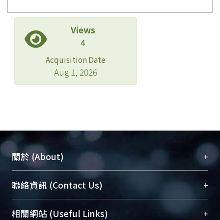
Views
4
Acquisition Date
Aug 1, 2026
+
關於 (About)
臺大位居世界頂尖大學之列，為永久珍藏及向國際
+
聯絡資訊 (Contact Us)
展現本校豐碩的研究成果及學術能量，圖書館整合
機構典藏（NTUR）與學術庫（AH）不同功能平
總館學科館員
(Main Library)
+
相關網站 (Useful Links)