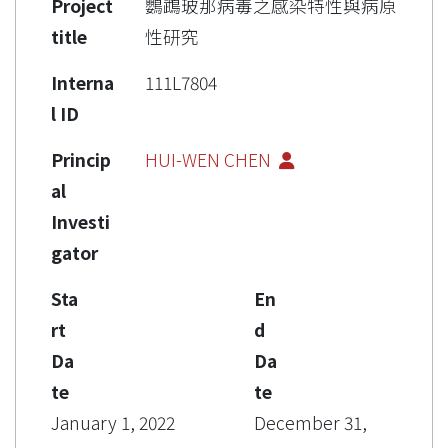
Project
鸚鵡玻那病毒之感染特性與病原
title
性研究
Interna
111L7804
l ID
Princip
HUI-WEN CHEN
al
Investi
gator
Sta
En
rt
d
Da
Da
te
te
January 1, 2022
December 31,