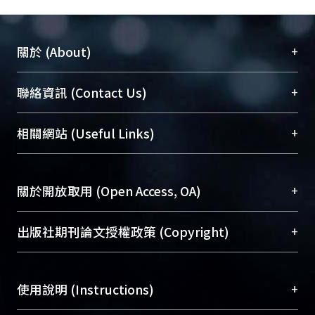
+
關於 (About)
臺大位居世界頂尖大學之列，為永久珍藏及向國際
+
聯絡資訊 (Contact Us)
展現本校豐碩的研究成果及學術能量，圖書館整合
機構典藏（NTUR）與學術庫（AH）不同功能平
總館學科館員
(Main Library)
+
相關網站 (Useful Links)
台，成為臺大學術典藏NTU scholars。期能整合研
醫學圖書館學科館員
(Medical Library)
究能量、促進交流合作、保存學術產出、推廣研究
社會科學院辜振甫紀念圖書館學科館員
(Social
成果。
Sciences Library)
+
關於開放取用 (Open Access, OA)
To permanently archive and promote researcher
profiles and scholarly works, Library integrates the
開放取用是從使用者角度提升資訊取用性的社會運
+
出版社期刊論文授權政策 (Copyright)
services of “NTU Repository” with “Academic
動，應用在學術研究上是透過將研究著作公開供使
Hub” to form NTU Scholars.
用者自由取閱，以促進學術傳播及因應期刊訂購費
請確認所上傳的全文是原創的內容，若該文件包
用逐年攀升。同時可加速研究發展、提升研究影響
+
使用說明 (Instructions)
含部分內容的版權非匯入者所有，或由第三方贊
力，NTU Scholars即為本校的開放取用典藏（OA
助與合作完成，請確認該版權所有者及第三方同