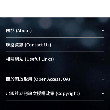
+
關於 (About)
臺大位居世界頂尖大學之列，為永久珍藏及向國際
+
聯絡資訊 (Contact Us)
展現本校豐碩的研究成果及學術能量，圖書館整合
機構典藏（NTUR）與學術庫（AH）不同功能平
總館學科館員
(Main Library)
+
相關網站 (Useful Links)
台，成為臺大學術典藏NTU scholars。期能整合研
醫學圖書館學科館員
(Medical Library)
究能量、促進交流合作、保存學術產出、推廣研究
社會科學院辜振甫紀念圖書館學科館員
(Social
成果。
Sciences Library)
+
關於開放取用 (Open Access, OA)
To permanently archive and promote researcher
profiles and scholarly works, Library integrates the
開放取用是從使用者角度提升資訊取用性的社會運
+
出版社期刊論文授權政策 (Copyright)
services of “NTU Repository” with “Academic
動，應用在學術研究上是透過將研究著作公開供使
Hub” to form NTU Scholars.
用者自由取閱，以促進學術傳播及因應期刊訂購費
請確認所上傳的全文是原創的內容，若該文件包