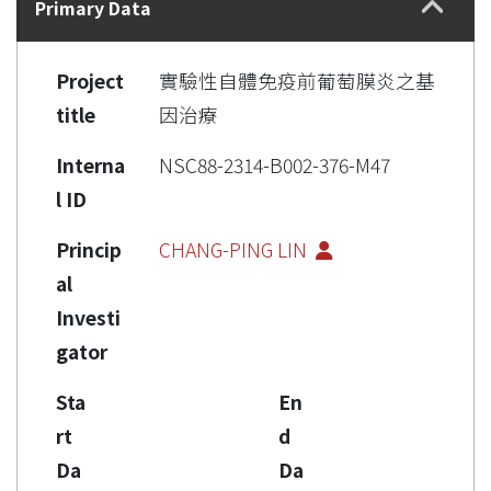
Primary Data
Project
實驗性自體免疫前葡萄膜炎之基
title
因治療
Interna
NSC88-2314-B002-376-M47
l ID
Princip
CHANG-PING LIN
al
Investi
gator
Sta
En
rt
d
Da
Da