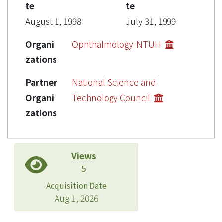
te
te
August 1, 1998
July 31, 1999
Organi
Ophthalmology-NTUH
zations
Partner
National Science and
Organi
Technology Council
zations
Views
5
Acquisition Date
Aug 1, 2026