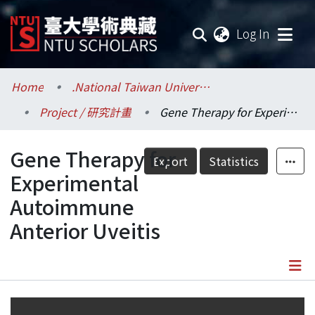
(current
Log In
Communities & Collections
Home
.National Taiwan University / 國立臺灣大學
Project / 研究計畫
Gene Therapy for Experimental Autoimmune Anterior Uveitis
Research Outputs
Gene Therapy for
Fundings & Projects
Export
Statistics
Experimental
Researchers
Autoimmune
Anterior Uveitis
Organizations
Statistics
Details