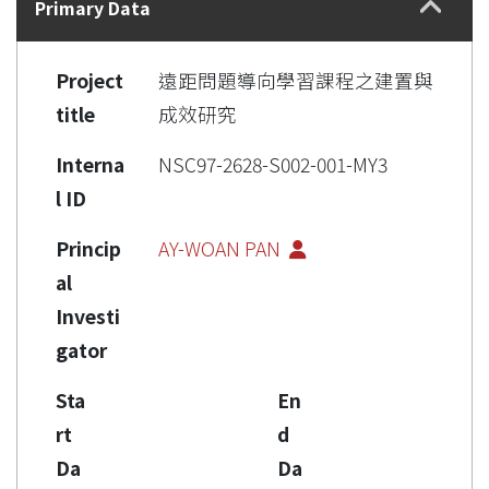
Primary Data
Project
遠距問題導向學習課程之建置與
title
成效研究
Interna
NSC97-2628-S002-001-MY3
l ID
Princip
AY-WOAN PAN
al
Investi
gator
Sta
En
rt
d
Da
Da