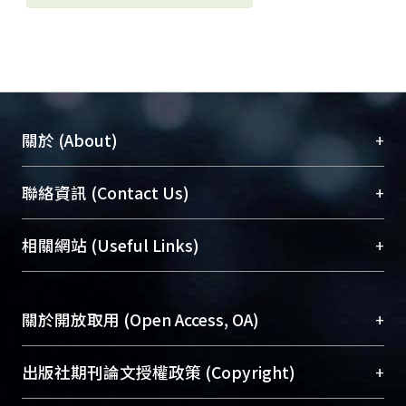
+
關於 (About)
臺大位居世界頂尖大學之列，為永久珍藏及向國際
+
聯絡資訊 (Contact Us)
展現本校豐碩的研究成果及學術能量，圖書館整合
機構典藏（NTUR）與學術庫（AH）不同功能平
總館學科館員
(Main Library)
+
相關網站 (Useful Links)
台，成為臺大學術典藏NTU scholars。期能整合研
醫學圖書館學科館員
(Medical Library)
究能量、促進交流合作、保存學術產出、推廣研究
社會科學院辜振甫紀念圖書館學科館員
(Social
成果。
Sciences Library)
+
關於開放取用 (Open Access, OA)
To permanently archive and promote researcher
profiles and scholarly works, Library integrates the
開放取用是從使用者角度提升資訊取用性的社會運
+
出版社期刊論文授權政策 (Copyright)
services of “NTU Repository” with “Academic
動，應用在學術研究上是透過將研究著作公開供使