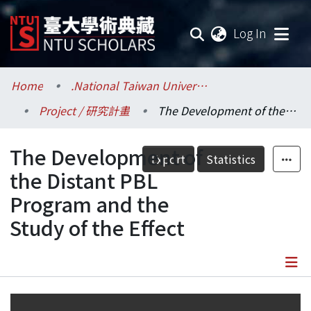
(current
Log In
Communities & Collections
Home
.National Taiwan University / 國立臺灣大學
Project / 研究計畫
The Development of the Distant PBL Program and the Study of the Effect
Research Outputs
The Development of
Fundings & Projects
Export
Statistics
the Distant PBL
Researchers
Program and the
Study of the Effect
Organizations
Statistics
Details