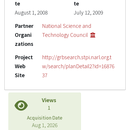
te
te
August 1, 2008
July 12, 2009
Partner
National Science and
Organi
Technology Council
zations
Project
http://grbsearch.stpi.narl.org.t
Web
w/search/planDetail2?id=16876
Site
37
Views
1
Acquisition Date
Aug 1, 2026