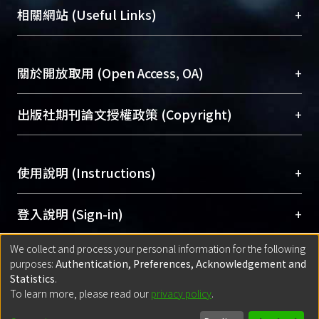
機構典藏（NTUR）與學術庫（AH）不同功能平
總館學科館員
(Main Library)
+
相關網站 (Useful Links)
台，成為臺大學術典藏NTU scholars。期能整合研
醫學圖書館學科館員
(Medical Library)
究能量、促進交流合作、保存學術產出、推廣研究
社會科學院辜振甫紀念圖書館學科館員
(Social
成果。
Sciences Library)
+
關於開放取用 (Open Access, OA)
To permanently archive and promote researcher
profiles and scholarly works, Library integrates the
開放取用是從使用者角度提升資訊取用性的社會運
+
出版社期刊論文授權政策 (Copyright)
services of “NTU Repository” with “Academic
動，應用在學術研究上是透過將研究著作公開供使
Hub” to form NTU Scholars.
用者自由取閱，以促進學術傳播及因應期刊訂購費
請確認所上傳的全文是原創的內容，若該文件包
用逐年攀升。同時可加速研究發展、提升研究影響
+
使用說明 (Instructions)
含部分內容的版權非匯入者所有，或由第三方贊
力，NTU Scholars即為本校的開放取用典藏（OA
助與合作完成，請確認該版權所有者及第三方同
Archive）平台。
（點選深入了解OA）
意提供此授權。
網站簡介
(Quickstart Guide)
+
登入說明 (Sign-in)
Please represent that the submission is your
使用手冊
(Instruction Manual)
original work, and that you have the right to
We collect and process your personal information for the following
線上預約服務
(Booking Service)
方案一：
臺灣大學計算機中心帳號登入
+
匯入著作 (Submission)
purposes:
Authentication, Preferences, Acknowledgement and
grant the rights to upload.
(With C&INC Email Account)
Statistics
.
方案二：
ORCID帳號登入
(With ORCID)
To learn more, please read our
privacy policy
.
若欲上傳已出版的全文電子檔，可使用
Open
方案一：
定期更新ORCID者，以ID匯入
(Search
policy finder
網站查詢，以確認出版單位之版權
for identifier (ORCID))