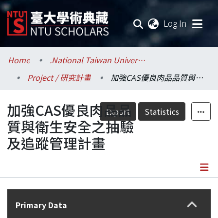
(current
Log In
Communities & Collections
Home
.National Taiwan University / 國立臺灣大學
Project / 研究計畫
加強CAS優良肉品品質與衛生安全之抽驗及追蹤管理計畫
Research Outputs
加強CAS優良肉品品
Fundings & Projects
Export
Statistics
質與衛生安全之抽驗
Researchers
及追蹤管理計畫
Organizations
Statistics
Details
Primary Data