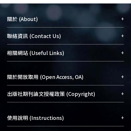
+
關於 (About)
臺大位居世界頂尖大學之列，為永久珍藏及向國際
+
聯絡資訊 (Contact Us)
展現本校豐碩的研究成果及學術能量，圖書館整合
機構典藏（NTUR）與學術庫（AH）不同功能平
總館學科館員
(Main Library)
+
相關網站 (Useful Links)
台，成為臺大學術典藏NTU scholars。期能整合研
醫學圖書館學科館員
(Medical Library)
究能量、促進交流合作、保存學術產出、推廣研究
社會科學院辜振甫紀念圖書館學科館員
(Social
成果。
Sciences Library)
+
關於開放取用 (Open Access, OA)
To permanently archive and promote researcher
profiles and scholarly works, Library integrates the
開放取用是從使用者角度提升資訊取用性的社會運
+
出版社期刊論文授權政策 (Copyright)
services of “NTU Repository” with “Academic
動，應用在學術研究上是透過將研究著作公開供使
Hub” to form NTU Scholars.
用者自由取閱，以促進學術傳播及因應期刊訂購費
請確認所上傳的全文是原創的內容，若該文件包
用逐年攀升。同時可加速研究發展、提升研究影響
+
使用說明 (Instructions)
含部分內容的版權非匯入者所有，或由第三方贊
力，NTU Scholars即為本校的開放取用典藏（OA
助與合作完成，請確認該版權所有者及第三方同