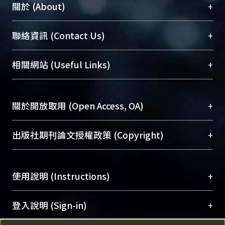
+
關於 (About)
臺大位居世界頂尖大學之列，為永久珍藏及向國際
+
聯絡資訊 (Contact Us)
展現本校豐碩的研究成果及學術能量，圖書館整合
機構典藏（NTUR）與學術庫（AH）不同功能平
總館學科館員
(Main Library)
+
相關網站 (Useful Links)
台，成為臺大學術典藏NTU scholars。期能整合研
醫學圖書館學科館員
(Medical Library)
究能量、促進交流合作、保存學術產出、推廣研究
社會科學院辜振甫紀念圖書館學科館員
(Social
成果。
Sciences Library)
+
關於開放取用 (Open Access, OA)
To permanently archive and promote researcher
profiles and scholarly works, Library integrates the
開放取用是從使用者角度提升資訊取用性的社會運
+
出版社期刊論文授權政策 (Copyright)
services of “NTU Repository” with “Academic
動，應用在學術研究上是透過將研究著作公開供使
Hub” to form NTU Scholars.
用者自由取閱，以促進學術傳播及因應期刊訂購費
請確認所上傳的全文是原創的內容，若該文件包
用逐年攀升。同時可加速研究發展、提升研究影響
+
使用說明 (Instructions)
含部分內容的版權非匯入者所有，或由第三方贊
力，NTU Scholars即為本校的開放取用典藏（OA
助與合作完成，請確認該版權所有者及第三方同
Archive）平台。
（點選深入了解OA）
意提供此授權。
網站簡介
(Quickstart Guide)
+
登入說明 (Sign-in)
Please represent that the submission is your
使用手冊
(Instruction Manual)