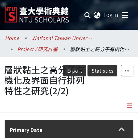
(current
Log In
Communities & Collections
Home
.National Taiwan University / 國立臺灣大學
Project / 研究計畫
層狀黏土之高分子有機化及界面自行排列特性之研究(2/2)
Research Outputs
層狀黏土之高分子有
Fundings & Projects
Export
Statistics
機化及界面自行排列
Researchers
特性之研究(2/2)
Organizations
Statistics
Details
Primary Data