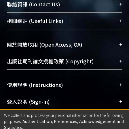
臺大位居世界頂尖大學之列，為永久珍藏及向國際
+
聯絡資訊 (Contact Us)
展現本校豐碩的研究成果及學術能量，圖書館整合
機構典藏（NTUR）與學術庫（AH）不同功能平
總館學科館員
(Main Library)
+
相關網站 (Useful Links)
台，成為臺大學術典藏NTU scholars。期能整合研
醫學圖書館學科館員
(Medical Library)
究能量、促進交流合作、保存學術產出、推廣研究
社會科學院辜振甫紀念圖書館學科館員
(Social
成果。
Sciences Library)
+
關於開放取用 (Open Access, OA)
To permanently archive and promote researcher
profiles and scholarly works, Library integrates the
開放取用是從使用者角度提升資訊取用性的社會運
+
出版社期刊論文授權政策 (Copyright)
services of “NTU Repository” with “Academic
動，應用在學術研究上是透過將研究著作公開供使
Hub” to form NTU Scholars.
用者自由取閱，以促進學術傳播及因應期刊訂購費
請確認所上傳的全文是原創的內容，若該文件包
用逐年攀升。同時可加速研究發展、提升研究影響
+
使用說明 (Instructions)
含部分內容的版權非匯入者所有，或由第三方贊
力，NTU Scholars即為本校的開放取用典藏（OA
助與合作完成，請確認該版權所有者及第三方同
Archive）平台。
（點選深入了解OA）
意提供此授權。
網站簡介
(Quickstart Guide)
+
登入說明 (Sign-in)
Please represent that the submission is your
使用手冊
(Instruction Manual)
original work, and that you have the right to
We collect and process your personal information for the following
線上預約服務
(Booking Service)
方案一：
臺灣大學計算機中心帳號登入
+
匯入著作 (Submission)
purposes:
Authentication, Preferences, Acknowledgement and
grant the rights to upload.
(With C&INC Email Account)
Statistics
.