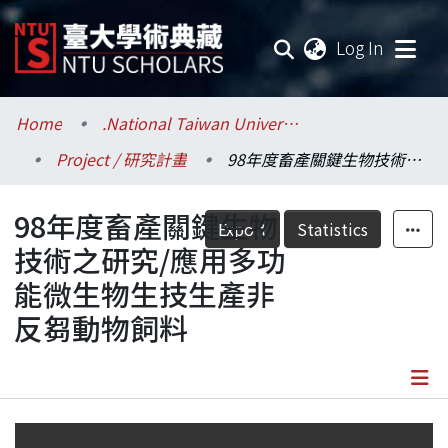
(current
Log In
Communities & Collections
Home
.National Taiwan University / 國立臺灣大學
Project / 研究計畫
98年度畜產關鍵生物技術之研究/應用多功能微生物生技生產非反芻動物飼料
Research Outputs
98年度畜產關鍵生物
Fundings & Projects
Export
Statistics
技術之研究/應用多功
Researchers
能微生物生技生產非
反芻動物飼料
Organizations
Statistics
Details