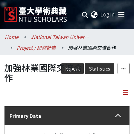
(current
Log In
Communities & Collections
Home
.National Taiwan University / 國立臺灣大學
Project / 研究計畫
加強林業國際交流合作
Research Outputs
加強林業國際交流合
Fundings & Projects
Export
Statistics
作
Researchers
Organizations
Details
Statistics
Primary Data