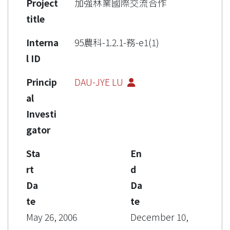
Project
加強林業國際交流合作
title
Interna
95農科-1.2.1-務-e1(1)
l ID
Princip
DAU-JYE LU
al
Investi
gator
Sta
En
rt
d
Da
Da
te
te
May 26, 2006
December 10,