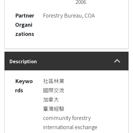
2006
Partner
Forestry Bureau, COA
Organi
zations
Description
Keywo
社區林業
rds
國際交流
加拿大
臺灣經驗
community forestry
international exchange