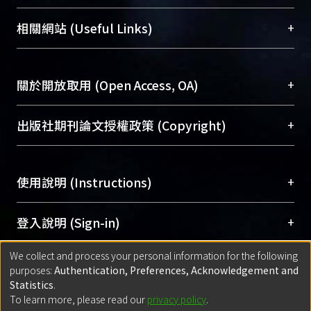
展現本校豐碩的研究成果及學術能量，圖書館整合
機構典藏（NTUR）與學術庫（AH）不同功能平
總館學科館員
(Main Library)
+
相關網站 (Useful Links)
台，成為臺大學術典藏NTU scholars。期能整合研
醫學圖書館學科館員
(Medical Library)
究能量、促進交流合作、保存學術產出、推廣研究
社會科學院辜振甫紀念圖書館學科館員
(Social
成果。
Sciences Library)
+
關於開放取用 (Open Access, OA)
To permanently archive and promote researcher
profiles and scholarly works, Library integrates the
開放取用是從使用者角度提升資訊取用性的社會運
+
出版社期刊論文授權政策 (Copyright)
services of “NTU Repository” with “Academic
動，應用在學術研究上是透過將研究著作公開供使
Hub” to form NTU Scholars.
用者自由取閱，以促進學術傳播及因應期刊訂購費
請確認所上傳的全文是原創的內容，若該文件包
用逐年攀升。同時可加速研究發展、提升研究影響
+
使用說明 (Instructions)
含部分內容的版權非匯入者所有，或由第三方贊
力，NTU Scholars即為本校的開放取用典藏（OA
助與合作完成，請確認該版權所有者及第三方同
Archive）平台。
（點選深入了解OA）
意提供此授權。
網站簡介
(Quickstart Guide)
+
登入說明 (Sign-in)
Please represent that the submission is your
使用手冊
(Instruction Manual)
original work, and that you have the right to
We collect and process your personal information for the following
線上預約服務
(Booking Service)
方案一：
臺灣大學計算機中心帳號登入
+
匯入著作 (Submission)
purposes:
Authentication, Preferences, Acknowledgement and
grant the rights to upload.
(With C&INC Email Account)
Statistics
.
方案二：
ORCID帳號登入
(With ORCID)
To learn more, please read our
privacy policy
.
若欲上傳已出版的全文電子檔，可使用
Open
方案一：
定期更新ORCID者，以ID匯入
(Search