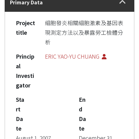
Primary Data
Project
細胞發炎相關細胞激素及基因表
title
現測定方法以及暴露勞工檢體分
析
Princip
ERIC YAO-YU CHUANG
al
Investi
gator
Sta
En
rt
d
Da
Da
te
te
August 1, 2007
December 31,