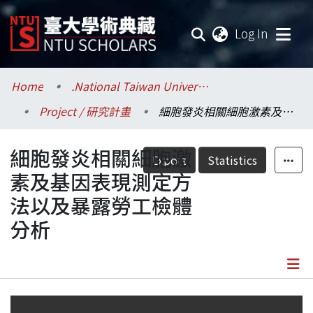
(current
Log In
Communities & Collections
Home
.National Taiwan University / 國立臺灣大學
Project / 研究計畫
細胞發炎相關細胞激素及基因表現測定方法以及暴露勞工檢體分析
Research Outputs
細胞發炎相關細胞激
Fundings & Projects
Export
Statistics
素及基因表現測定方
Researchers
法以及暴露勞工檢體
分析
Organizations
Statistics
Details