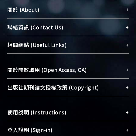
+
關於 (About)
臺大位居世界頂尖大學之列，為永久珍藏及向國際
+
聯絡資訊 (Contact Us)
展現本校豐碩的研究成果及學術能量，圖書館整合
機構典藏（NTUR）與學術庫（AH）不同功能平
總館學科館員
(Main Library)
+
相關網站 (Useful Links)
台，成為臺大學術典藏NTU scholars。期能整合研
醫學圖書館學科館員
(Medical Library)
究能量、促進交流合作、保存學術產出、推廣研究
社會科學院辜振甫紀念圖書館學科館員
(Social
成果。
Sciences Library)
+
關於開放取用 (Open Access, OA)
To permanently archive and promote researcher
profiles and scholarly works, Library integrates the
開放取用是從使用者角度提升資訊取用性的社會運
+
出版社期刊論文授權政策 (Copyright)
services of “NTU Repository” with “Academic
動，應用在學術研究上是透過將研究著作公開供使
Hub” to form NTU Scholars.
用者自由取閱，以促進學術傳播及因應期刊訂購費
請確認所上傳的全文是原創的內容，若該文件包
用逐年攀升。同時可加速研究發展、提升研究影響
+
使用說明 (Instructions)
含部分內容的版權非匯入者所有，或由第三方贊
力，NTU Scholars即為本校的開放取用典藏（OA
助與合作完成，請確認該版權所有者及第三方同
Archive）平台。
（點選深入了解OA）
意提供此授權。
網站簡介
(Quickstart Guide)
+
登入說明 (Sign-in)