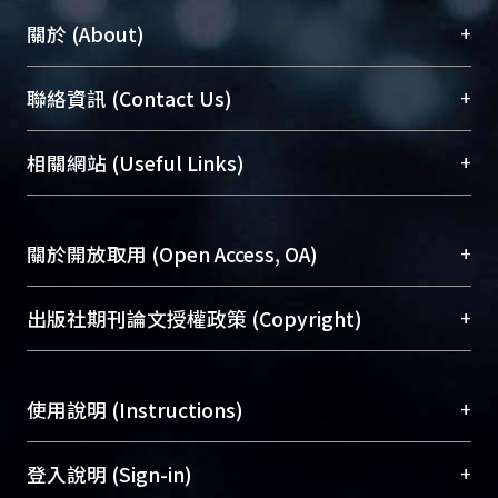
+
關於 (About)
臺大位居世界頂尖大學之列，為永久珍藏及向國際
+
聯絡資訊 (Contact Us)
展現本校豐碩的研究成果及學術能量，圖書館整合
機構典藏（NTUR）與學術庫（AH）不同功能平
總館學科館員
(Main Library)
+
相關網站 (Useful Links)
台，成為臺大學術典藏NTU scholars。期能整合研
醫學圖書館學科館員
(Medical Library)
究能量、促進交流合作、保存學術產出、推廣研究
社會科學院辜振甫紀念圖書館學科館員
(Social
成果。
Sciences Library)
+
關於開放取用 (Open Access, OA)
To permanently archive and promote researcher
profiles and scholarly works, Library integrates the
開放取用是從使用者角度提升資訊取用性的社會運
+
出版社期刊論文授權政策 (Copyright)
services of “NTU Repository” with “Academic
動，應用在學術研究上是透過將研究著作公開供使
Hub” to form NTU Scholars.
用者自由取閱，以促進學術傳播及因應期刊訂購費
請確認所上傳的全文是原創的內容，若該文件包
用逐年攀升。同時可加速研究發展、提升研究影響
+
使用說明 (Instructions)
含部分內容的版權非匯入者所有，或由第三方贊
力，NTU Scholars即為本校的開放取用典藏（OA
助與合作完成，請確認該版權所有者及第三方同
Archive）平台。
（點選深入了解OA）
意提供此授權。
網站簡介
(Quickstart Guide)
+
登入說明 (Sign-in)
Please represent that the submission is your