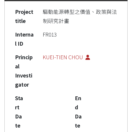
Project
驅動能源轉型之價值、政策與法
title
制研究計畫
Interna
FR013
l ID
Princip
KUEI-TIEN CHOU
al
Investi
gator
Sta
En
rt
d
Da
Da
te
te