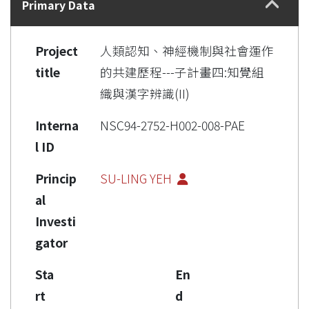
Primary Data
Project
人類認知、神經機制與社會運作
title
的共建歷程---子計畫四:知覺組
織與漢字辨識(II)
Interna
NSC94-2752-H002-008-PAE
l ID
Princip
SU-LING YEH
al
Investi
gator
Sta
En
rt
d