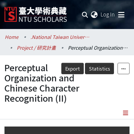
(current
Log In
Communities & Collections
Home
.National Taiwan University / 國立臺灣大學
Project / 研究計畫
Perceptual Organization and Chinese Character Recognition (II)
Research Outputs
Perceptual
Fundings & Projects
Export
Statistics
Organization and
Researchers
Chinese Character
Recognition (II)
Organizations
Statistics
Details