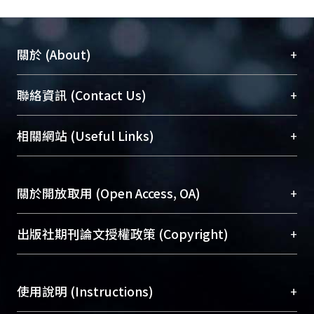
+
關於 (About)
臺大位居世界頂尖大學之列，為永久珍藏及向國際
+
聯絡資訊 (Contact Us)
展現本校豐碩的研究成果及學術能量，圖書館整合
機構典藏（NTUR）與學術庫（AH）不同功能平
總館學科館員
(Main Library)
+
相關網站 (Useful Links)
台，成為臺大學術典藏NTU scholars。期能整合研
醫學圖書館學科館員
(Medical Library)
究能量、促進交流合作、保存學術產出、推廣研究
社會科學院辜振甫紀念圖書館學科館員
(Social
成果。
Sciences Library)
+
關於開放取用 (Open Access, OA)
To permanently archive and promote researcher
profiles and scholarly works, Library integrates the
開放取用是從使用者角度提升資訊取用性的社會運
+
出版社期刊論文授權政策 (Copyright)
services of “NTU Repository” with “Academic
動，應用在學術研究上是透過將研究著作公開供使
Hub” to form NTU Scholars.
用者自由取閱，以促進學術傳播及因應期刊訂購費
請確認所上傳的全文是原創的內容，若該文件包
用逐年攀升。同時可加速研究發展、提升研究影響
+
使用說明 (Instructions)
含部分內容的版權非匯入者所有，或由第三方贊
力，NTU Scholars即為本校的開放取用典藏（OA
助與合作完成，請確認該版權所有者及第三方同