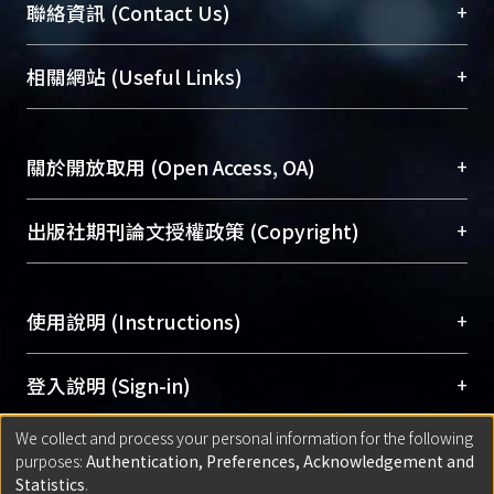
臺大位居世界頂尖大學之列，為永久珍藏及向國際
+
聯絡資訊 (Contact Us)
展現本校豐碩的研究成果及學術能量，圖書館整合
機構典藏（NTUR）與學術庫（AH）不同功能平
總館學科館員
(Main Library)
+
相關網站 (Useful Links)
台，成為臺大學術典藏NTU scholars。期能整合研
醫學圖書館學科館員
(Medical Library)
究能量、促進交流合作、保存學術產出、推廣研究
社會科學院辜振甫紀念圖書館學科館員
(Social
成果。
Sciences Library)
+
關於開放取用 (Open Access, OA)
To permanently archive and promote researcher
profiles and scholarly works, Library integrates the
開放取用是從使用者角度提升資訊取用性的社會運
+
出版社期刊論文授權政策 (Copyright)
services of “NTU Repository” with “Academic
動，應用在學術研究上是透過將研究著作公開供使
Hub” to form NTU Scholars.
用者自由取閱，以促進學術傳播及因應期刊訂購費
請確認所上傳的全文是原創的內容，若該文件包
用逐年攀升。同時可加速研究發展、提升研究影響
+
使用說明 (Instructions)
含部分內容的版權非匯入者所有，或由第三方贊
力，NTU Scholars即為本校的開放取用典藏（OA
助與合作完成，請確認該版權所有者及第三方同
Archive）平台。
（點選深入了解OA）
意提供此授權。
網站簡介
(Quickstart Guide)
+
登入說明 (Sign-in)
Please represent that the submission is your
使用手冊
(Instruction Manual)
original work, and that you have the right to
We collect and process your personal information for the following
線上預約服務
(Booking Service)
方案一：
臺灣大學計算機中心帳號登入
+
匯入著作 (Submission)
purposes:
Authentication, Preferences, Acknowledgement and
grant the rights to upload.
(With C&INC Email Account)
Statistics
.