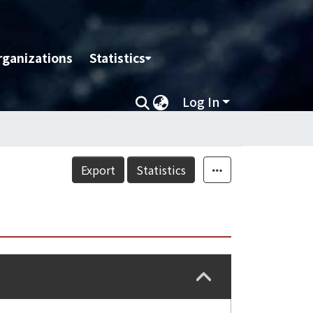
rganizations
Statistics
Log In
Export
Statistics