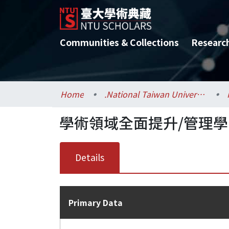
Communities & Collections
Researc
Home
.National Taiwan University / 國立臺灣大學
學術領域全面提升/管理學
Details
Primary Data