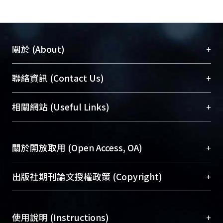
+
關於 (About)
臺大位居世界頂尖大學之列，為永久珍藏及向國際
+
聯絡資訊 (Contact Us)
展現本校豐碩的研究成果及學術能量，圖書館整合
機構典藏（NTUR）與學術庫（AH）不同功能平
總館學科館員
(Main Library)
+
相關網站 (Useful Links)
台，成為臺大學術典藏NTU scholars。期能整合研
醫學圖書館學科館員
(Medical Library)
究能量、促進交流合作、保存學術產出、推廣研究
社會科學院辜振甫紀念圖書館學科館員
(Social
成果。
Sciences Library)
+
關於開放取用 (Open Access, OA)
To permanently archive and promote researcher
profiles and scholarly works, Library integrates the
開放取用是從使用者角度提升資訊取用性的社會運
+
出版社期刊論文授權政策 (Copyright)
services of “NTU Repository” with “Academic
動，應用在學術研究上是透過將研究著作公開供使
Hub” to form NTU Scholars.
用者自由取閱，以促進學術傳播及因應期刊訂購費
請確認所上傳的全文是原創的內容，若該文件包
用逐年攀升。同時可加速研究發展、提升研究影響
+
使用說明 (Instructions)
含部分內容的版權非匯入者所有，或由第三方贊