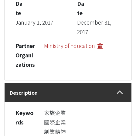
Da
Da
te
te
January 1, 2017
December 31,
2017
Partner
Ministry of Education
Organi
zations
Description
Keywo
家族企業
rds
國際企業
創業精神