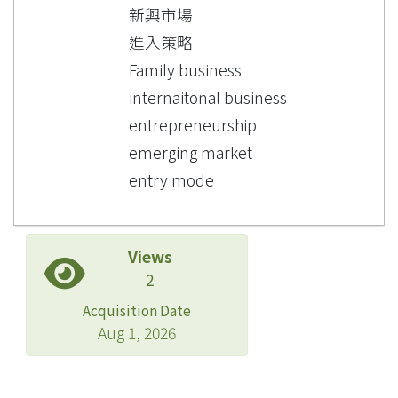
新興市場
進入策略
Family business
internaitonal business
entrepreneurship
emerging market
entry mode
Views
2
Acquisition Date
Aug 1, 2026