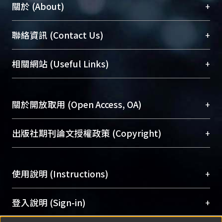
+
關於 (About)
臺大位居世界頂尖大學之列，為永久珍藏及向國際
+
聯絡資訊 (Contact Us)
展現本校豐碩的研究成果及學術能量，圖書館整合
機構典藏（NTUR）與學術庫（AH）不同功能平
總館學科館員
(Main Library)
+
相關網站 (Useful Links)
台，成為臺大學術典藏NTU scholars。期能整合研
醫學圖書館學科館員
(Medical Library)
究能量、促進交流合作、保存學術產出、推廣研究
社會科學院辜振甫紀念圖書館學科館員
(Social
成果。
Sciences Library)
+
關於開放取用 (Open Access, OA)
To permanently archive and promote researcher
profiles and scholarly works, Library integrates the
開放取用是從使用者角度提升資訊取用性的社會運
+
出版社期刊論文授權政策 (Copyright)
services of “NTU Repository” with “Academic
動，應用在學術研究上是透過將研究著作公開供使
Hub” to form NTU Scholars.
用者自由取閱，以促進學術傳播及因應期刊訂購費
請確認所上傳的全文是原創的內容，若該文件包
用逐年攀升。同時可加速研究發展、提升研究影響
+
使用說明 (Instructions)
含部分內容的版權非匯入者所有，或由第三方贊
力，NTU Scholars即為本校的開放取用典藏（OA
助與合作完成，請確認該版權所有者及第三方同
Archive）平台。
（點選深入了解OA）
意提供此授權。
網站簡介
(Quickstart Guide)
+
登入說明 (Sign-in)
Please represent that the submission is your
使用手冊
(Instruction Manual)