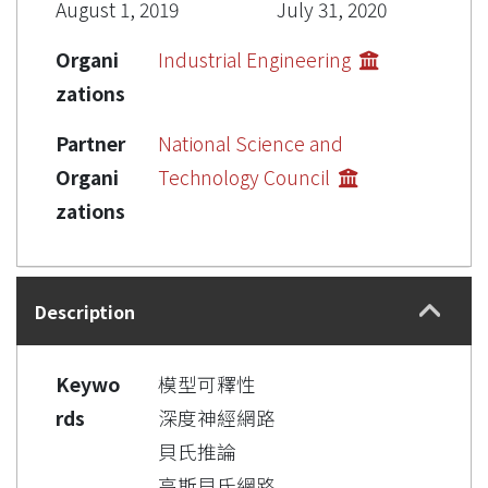
August 1, 2019
July 31, 2020
Organi
Industrial Engineering
zations
Partner
National Science and
Organi
Technology Council
zations
Description
Keywo
模型可釋性
rds
深度神經網路
貝氏推論
高斯貝氏網路