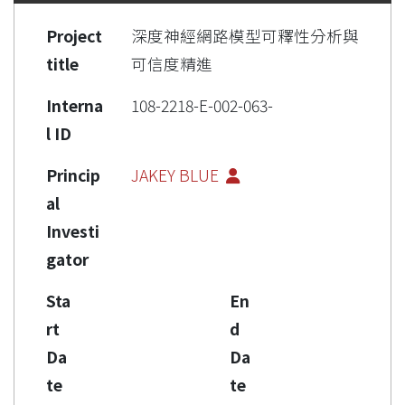
Project
深度神經網路模型可釋性分析與
title
可信度精進
Interna
108-2218-E-002-063-
l ID
Princip
JAKEY BLUE
al
Investi
gator
Sta
En
rt
d
Da
Da
te
te