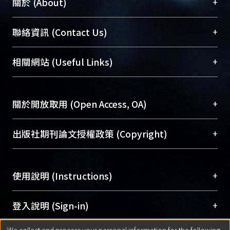
+
關於 (About)
臺大位居世界頂尖大學之列，為永久珍藏及向國際
+
聯絡資訊 (Contact Us)
展現本校豐碩的研究成果及學術能量，圖書館整合
機構典藏（NTUR）與學術庫（AH）不同功能平
總館學科館員
(Main Library)
+
相關網站 (Useful Links)
台，成為臺大學術典藏NTU scholars。期能整合研
醫學圖書館學科館員
(Medical Library)
究能量、促進交流合作、保存學術產出、推廣研究
社會科學院辜振甫紀念圖書館學科館員
(Social
成果。
Sciences Library)
+
關於開放取用 (Open Access, OA)
To permanently archive and promote researcher
profiles and scholarly works, Library integrates the
開放取用是從使用者角度提升資訊取用性的社會運
+
出版社期刊論文授權政策 (Copyright)
services of “NTU Repository” with “Academic
動，應用在學術研究上是透過將研究著作公開供使
Hub” to form NTU Scholars.
用者自由取閱，以促進學術傳播及因應期刊訂購費
請確認所上傳的全文是原創的內容，若該文件包
用逐年攀升。同時可加速研究發展、提升研究影響
+
使用說明 (Instructions)
含部分內容的版權非匯入者所有，或由第三方贊
力，NTU Scholars即為本校的開放取用典藏（OA
助與合作完成，請確認該版權所有者及第三方同
Archive）平台。
（點選深入了解OA）
意提供此授權。
網站簡介
(Quickstart Guide)
+
登入說明 (Sign-in)
Please represent that the submission is your
使用手冊
(Instruction Manual)
original work, and that you have the right to
We collect and process your personal information for the following