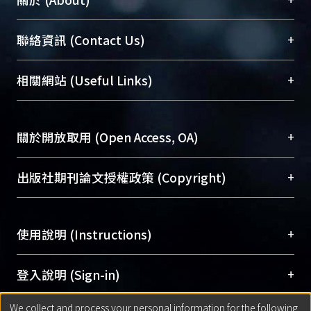
臺大位居世界頂尖大學之列，為永久珍藏及向國際
+
聯絡資訊 (Contact Us)
展現本校豐碩的研究成果及學術能量，圖書館整合
機構典藏（NTUR）與學術庫（AH）不同功能平
總館學科館員
(Main Library)
+
相關網站 (Useful Links)
台，成為臺大學術典藏NTU scholars。期能整合研
醫學圖書館學科館員
(Medical Library)
究能量、促進交流合作、保存學術產出、推廣研究
社會科學院辜振甫紀念圖書館學科館員
(Social
成果。
Sciences Library)
+
關於開放取用 (Open Access, OA)
To permanently archive and promote researcher
profiles and scholarly works, Library integrates the
開放取用是從使用者角度提升資訊取用性的社會運
+
出版社期刊論文授權政策 (Copyright)
services of “NTU Repository” with “Academic
動，應用在學術研究上是透過將研究著作公開供使
Hub” to form NTU Scholars.
用者自由取閱，以促進學術傳播及因應期刊訂購費
請確認所上傳的全文是原創的內容，若該文件包
用逐年攀升。同時可加速研究發展、提升研究影響
+
使用說明 (Instructions)
含部分內容的版權非匯入者所有，或由第三方贊
力，NTU Scholars即為本校的開放取用典藏（OA
助與合作完成，請確認該版權所有者及第三方同
Archive）平台。
（點選深入了解OA）
意提供此授權。
網站簡介
(Quickstart Guide)
+
登入說明 (Sign-in)
Please represent that the submission is your
使用手冊
(Instruction Manual)
original work, and that you have the right to
We collect and process your personal information for the following
線上預約服務
(Booking Service)