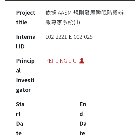
Project
依據 AASM 規則發展睡眠階段辨
title
識專家系統(II)
Interna
102-2221-E-002-028-
l ID
Princip
PEI-LING LIU
al
Investi
gator
Sta
En
rt
d
Da
Da
te
te