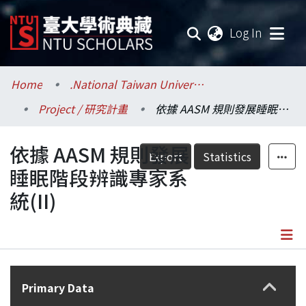
(current
Log In
Communities & Collections
Home
.National Taiwan University / 國立臺灣大學
Project / 研究計畫
依據 AASM 規則發展睡眠階段辨識專家系統(II)
Research Outputs
依據 AASM 規則發展
Fundings & Projects
Export
Statistics
睡眠階段辨識專家系
Researchers
統(II)
Organizations
Statistics
Details
Primary Data