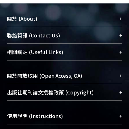
+
關於 (About)
臺大位居世界頂尖大學之列，為永久珍藏及向國際
+
聯絡資訊 (Contact Us)
展現本校豐碩的研究成果及學術能量，圖書館整合
機構典藏（NTUR）與學術庫（AH）不同功能平
總館學科館員
(Main Library)
+
相關網站 (Useful Links)
台，成為臺大學術典藏NTU scholars。期能整合研
醫學圖書館學科館員
(Medical Library)
究能量、促進交流合作、保存學術產出、推廣研究
社會科學院辜振甫紀念圖書館學科館員
(Social
成果。
Sciences Library)
+
關於開放取用 (Open Access, OA)
To permanently archive and promote researcher
profiles and scholarly works, Library integrates the
開放取用是從使用者角度提升資訊取用性的社會運
+
出版社期刊論文授權政策 (Copyright)
services of “NTU Repository” with “Academic
動，應用在學術研究上是透過將研究著作公開供使
Hub” to form NTU Scholars.
用者自由取閱，以促進學術傳播及因應期刊訂購費
請確認所上傳的全文是原創的內容，若該文件包
用逐年攀升。同時可加速研究發展、提升研究影響
+
使用說明 (Instructions)
含部分內容的版權非匯入者所有，或由第三方贊
力，NTU Scholars即為本校的開放取用典藏（OA
助與合作完成，請確認該版權所有者及第三方同