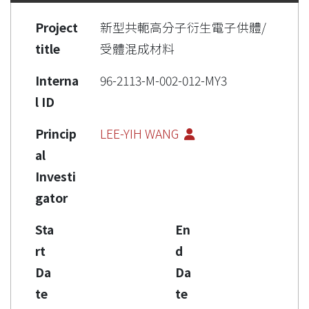
Project
新型共軛高分子衍生電子供體/
title
受體混成材料
Interna
96-2113-M-002-012-MY3
l ID
Princip
LEE-YIH WANG
al
Investi
gator
Sta
En
rt
d
Da
Da
te
te