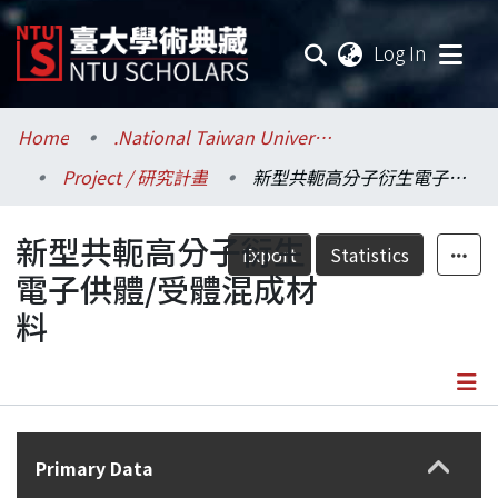
(current
Log In
Communities & Collections
Home
.National Taiwan University / 國立臺灣大學
Project / 研究計畫
新型共軛高分子衍生電子供體/受體混成材料
Research Outputs
新型共軛高分子衍生
Fundings & Projects
Export
Statistics
電子供體/受體混成材
Researchers
料
Organizations
Statistics
Details
Primary Data