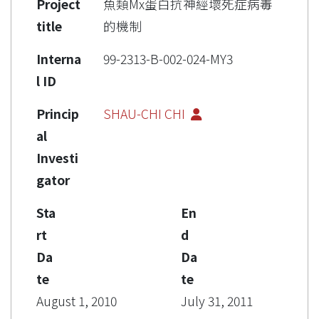
Project
魚類Mx蛋白抗神經壞死症病毒
title
的機制
Interna
99-2313-B-002-024-MY3
l ID
Princip
SHAU-CHI CHI
al
Investi
gator
Sta
En
rt
d
Da
Da
te
te
August 1, 2010
July 31, 2011