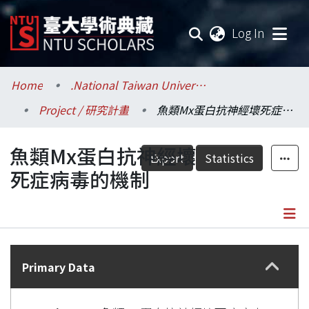
(current
Log In
Communities & Collections
Home
.National Taiwan University / 國立臺灣大學
Project / 研究計畫
魚類Mx蛋白抗神經壞死症病毒的機制
Research Outputs
魚類Mx蛋白抗神經壞
Fundings & Projects
Export
Statistics
死症病毒的機制
Researchers
Organizations
Details
Statistics
Primary Data