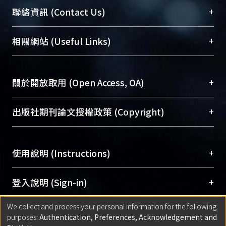
臺大位居世界頂尖大學之列，為永久珍藏及向國際
+
聯絡資訊 (Contact Us)
展現本校豐碩的研究成果及學術能量，圖書館整合
機構典藏（NTUR）與學術庫（AH）不同功能平
總館學科館員
(Main Library)
+
相關網站 (Useful Links)
台，成為臺大學術典藏NTU scholars。期能整合研
醫學圖書館學科館員
(Medical Library)
究能量、促進交流合作、保存學術產出、推廣研究
社會科學院辜振甫紀念圖書館學科館員
(Social
成果。
Sciences Library)
+
關於開放取用 (Open Access, OA)
To permanently archive and promote researcher
profiles and scholarly works, Library integrates the
開放取用是從使用者角度提升資訊取用性的社會運
+
出版社期刊論文授權政策 (Copyright)
services of “NTU Repository” with “Academic
動，應用在學術研究上是透過將研究著作公開供使
Hub” to form NTU Scholars.
用者自由取閱，以促進學術傳播及因應期刊訂購費
請確認所上傳的全文是原創的內容，若該文件包
用逐年攀升。同時可加速研究發展、提升研究影響
+
使用說明 (Instructions)
含部分內容的版權非匯入者所有，或由第三方贊
力，NTU Scholars即為本校的開放取用典藏（OA
助與合作完成，請確認該版權所有者及第三方同
Archive）平台。
（點選深入了解OA）
意提供此授權。
網站簡介
(Quickstart Guide)
+
登入說明 (Sign-in)
Please represent that the submission is your
使用手冊
(Instruction Manual)
original work, and that you have the right to
We collect and process your personal information for the following
線上預約服務
(Booking Service)
方案一：
臺灣大學計算機中心帳號登入
+
匯入著作 (Submission)
purposes:
Authentication, Preferences, Acknowledgement and
grant the rights to upload.
(With C&INC Email Account)