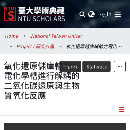
(current
Log In
Communities & Collections
Home
.National Taiwan University / 國立臺灣大學
Project / 研究計畫
氧化還原儲庫輔助之電化學槽進行解耦的二氧化碳還原與生物質氧化反應
Research Outputs
氧化還原儲庫輔助之
Fundings & Projects
Export
Statistics
電化學槽進行解耦的
Researchers
二氧化碳還原與生物
質氧化反應
Organizations
Statistics
Details