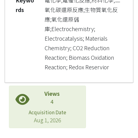
Keywo
電化學;電催化反應;材料化學;二
rds
氧化碳還原反應;生物質氧化反
應;氧化還原儲
庫;Electrochemistry;
Electrocatalysis; Materials
Chemistry; CO2 Reduction
Reaction; Biomass Oxidation
Reaction; Redox Reservior
Views
4
Acquisition Date
Aug 1, 2026