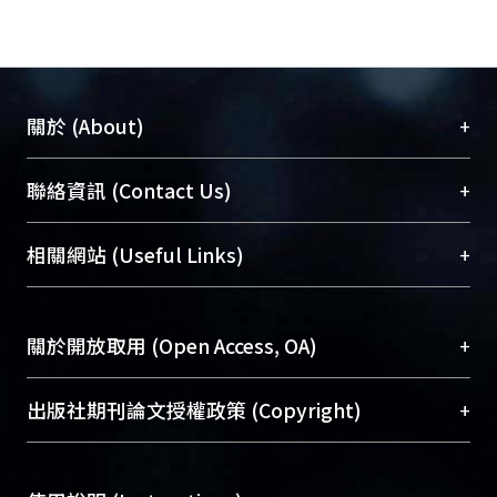
+
關於 (About)
臺大位居世界頂尖大學之列，為永久珍藏及向國際
+
聯絡資訊 (Contact Us)
展現本校豐碩的研究成果及學術能量，圖書館整合
機構典藏（NTUR）與學術庫（AH）不同功能平
總館學科館員
(Main Library)
+
相關網站 (Useful Links)
台，成為臺大學術典藏NTU scholars。期能整合研
醫學圖書館學科館員
(Medical Library)
究能量、促進交流合作、保存學術產出、推廣研究
社會科學院辜振甫紀念圖書館學科館員
(Social
成果。
Sciences Library)
+
關於開放取用 (Open Access, OA)
To permanently archive and promote researcher
profiles and scholarly works, Library integrates the
開放取用是從使用者角度提升資訊取用性的社會運
+
出版社期刊論文授權政策 (Copyright)
services of “NTU Repository” with “Academic
動，應用在學術研究上是透過將研究著作公開供使
Hub” to form NTU Scholars.
用者自由取閱，以促進學術傳播及因應期刊訂購費
請確認所上傳的全文是原創的內容，若該文件包
用逐年攀升。同時可加速研究發展、提升研究影響