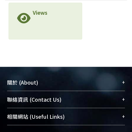
Views
+
關於 (About)
臺大位居世界頂尖大學之列，為永久珍藏及向國際
+
聯絡資訊 (Contact Us)
展現本校豐碩的研究成果及學術能量，圖書館整合
機構典藏（NTUR）與學術庫（AH）不同功能平
總館學科館員
(Main Library)
+
相關網站 (Useful Links)
台，成為臺大學術典藏NTU scholars。期能整合研
醫學圖書館學科館員
(Medical Library)
究能量、促進交流合作、保存學術產出、推廣研究
社會科學院辜振甫紀念圖書館學科館員
(Social