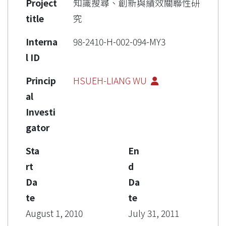
Project
知識搜尋、創新與績效關聯性研
title
究
Interna
98-2410-H-002-094-MY3
l ID
Princip
HSUEH-LIANG WU
al
Investi
gator
Sta
En
rt
d
Da
Da
te
te
August 1, 2010
July 31, 2011