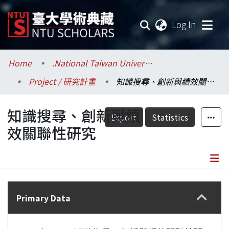
(current
Log In
Communities & Collections
Home
.National Taiwan University / 國立臺灣大學
Project / 研究計畫
知識搜尋、創新與績效關聯性研究
Research Outputs
知識搜尋、創新與績
Fundings & Projects
Export
Statistics
效關聯性研究
Researchers
Organizations
Details
Statistics
Primary Data