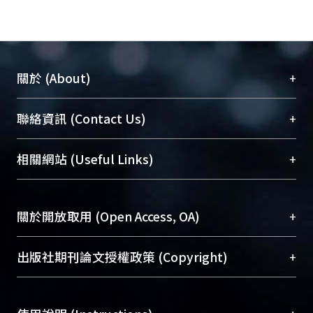
+
關於 (About)
臺大位居世界頂尖大學之列，為永久珍藏及向國際
+
聯絡資訊 (Contact Us)
展現本校豐碩的研究成果及學術能量，圖書館整合
機構典藏（NTUR）與學術庫（AH）不同功能平
總館學科館員
(Main Library)
+
相關網站 (Useful Links)
台，成為臺大學術典藏NTU scholars。期能整合研
醫學圖書館學科館員
(Medical Library)
究能量、促進交流合作、保存學術產出、推廣研究
社會科學院辜振甫紀念圖書館學科館員
(Social
成果。
Sciences Library)
+
關於開放取用 (Open Access, OA)
To permanently archive and promote researcher
profiles and scholarly works, Library integrates the
開放取用是從使用者角度提升資訊取用性的社會運
+
出版社期刊論文授權政策 (Copyright)
services of “NTU Repository” with “Academic
動，應用在學術研究上是透過將研究著作公開供使
Hub” to form NTU Scholars.
用者自由取閱，以促進學術傳播及因應期刊訂購費
請確認所上傳的全文是原創的內容，若該文件包
用逐年攀升。同時可加速研究發展、提升研究影響