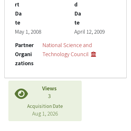
rt
d
Da
Da
te
te
May 1, 2008
April 12, 2009
Partner
National Science and
Organi
Technology Council
zations
Views
3
Acquisition Date
Aug 1, 2026