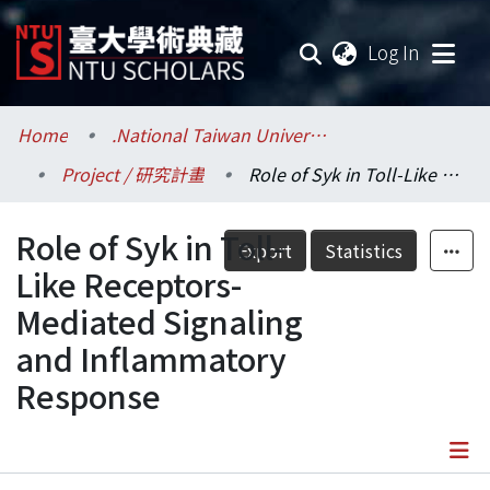
(current
Log In
Communities & Collections
Home
.National Taiwan University / 國立臺灣大學
Project / 研究計畫
Role of Syk in Toll-Like Receptors-Mediated Signaling and Inflammatory Response
Research Outputs
Role of Syk in Toll-
Fundings & Projects
Export
Statistics
Like Receptors-
Researchers
Mediated Signaling
and Inflammatory
Organizations
Response
Statistics