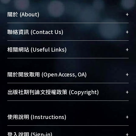
+
關於 (About)
臺大位居世界頂尖大學之列，為永久珍藏及向國際
+
聯絡資訊 (Contact Us)
展現本校豐碩的研究成果及學術能量，圖書館整合
機構典藏（NTUR）與學術庫（AH）不同功能平
總館學科館員
(Main Library)
+
相關網站 (Useful Links)
台，成為臺大學術典藏NTU scholars。期能整合研
醫學圖書館學科館員
(Medical Library)
究能量、促進交流合作、保存學術產出、推廣研究
社會科學院辜振甫紀念圖書館學科館員
(Social
成果。
Sciences Library)
+
關於開放取用 (Open Access, OA)
To permanently archive and promote researcher
profiles and scholarly works, Library integrates the
開放取用是從使用者角度提升資訊取用性的社會運
+
出版社期刊論文授權政策 (Copyright)
services of “NTU Repository” with “Academic
動，應用在學術研究上是透過將研究著作公開供使
Hub” to form NTU Scholars.
用者自由取閱，以促進學術傳播及因應期刊訂購費
請確認所上傳的全文是原創的內容，若該文件包
用逐年攀升。同時可加速研究發展、提升研究影響
+
使用說明 (Instructions)
含部分內容的版權非匯入者所有，或由第三方贊
力，NTU Scholars即為本校的開放取用典藏（OA
助與合作完成，請確認該版權所有者及第三方同
Archive）平台。
（點選深入了解OA）
意提供此授權。
網站簡介
(Quickstart Guide)
+
登入說明 (Sign-in)