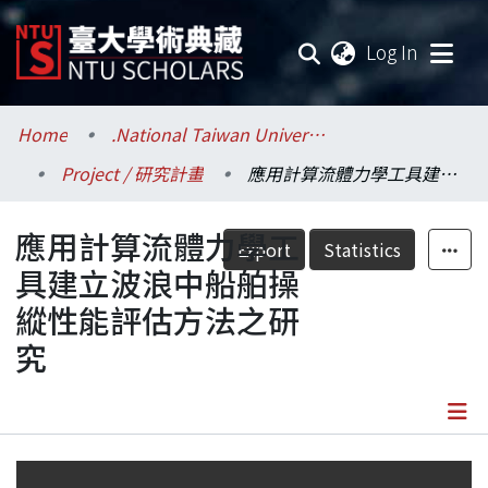
(current
Log In
Communities & Collections
Home
.National Taiwan University / 國立臺灣大學
Project / 研究計畫
應用計算流體力學工具建立波浪中船舶操縱性能評估方法之研究
Research Outputs
應用計算流體力學工
Fundings & Projects
Export
Statistics
具建立波浪中船舶操
Researchers
縱性能評估方法之研
究
Organizations
Statistics
Details