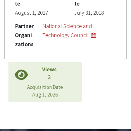
te
te
August 1, 2017
July 31, 2018
Partner
National Science and
Organi
Technology Council
zations
Views
2
Acquisition Date
Aug 1, 2026