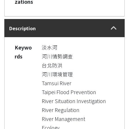
zations
Description
Keywo
淡水河
rds
河川情勢調查
台北防洪
河川環境管理
Tamsui River
Taipei Flood Prevention
River Situation Investigation
River Regulation
River Management
Ecology