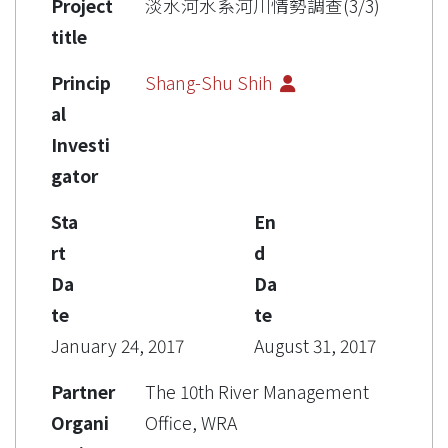
Project
淡水河水系河川情勢調查(3/3)
title
Princip
Shang-Shu Shih
al
Investi
gator
Sta
En
rt
d
Da
Da
te
te
January 24, 2017
August 31, 2017
Partner
The 10th River Management
Organi
Office, WRA