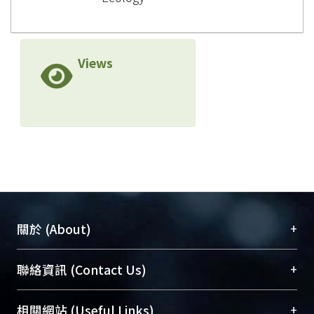
Views
+
關於 (About)
臺大位居世界頂尖大學之列，為永久珍藏及向國際
+
聯絡資訊 (Contact Us)
展現本校豐碩的研究成果及學術能量，圖書館整合
機構典藏（NTUR）與學術庫（AH）不同功能平
總館學科館員
(Main Library)
+
相關網站 (Useful Links)