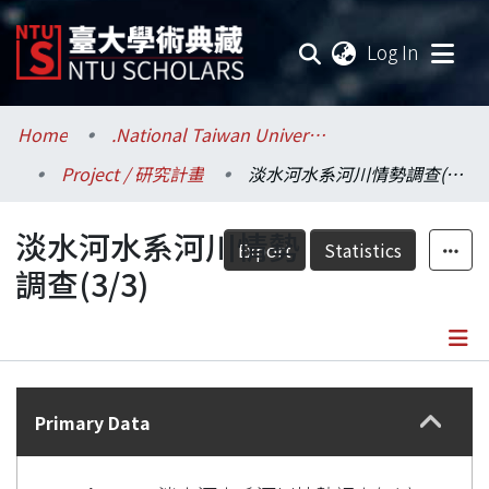
(current
Log In
Communities & Collections
Home
.National Taiwan University / 國立臺灣大學
Project / 研究計畫
淡水河水系河川情勢調查(3/3)
Research Outputs
淡水河水系河川情勢
Fundings & Projects
Export
Statistics
調查(3/3)
Researchers
Organizations
Details
Statistics
Primary Data