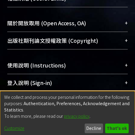
台，成為臺大學術典藏NTU scholars。期能整合研
醫學圖書館學科館員
(Medical Library)
究能量、促進交流合作、保存學術產出、推廣研究
社會科學院辜振甫紀念圖書館學科館員
(Social
成果。
Sciences Library)
+
關於開放取用 (Open Access, OA)
To permanently archive and promote researcher
profiles and scholarly works, Library integrates the
開放取用是從使用者角度提升資訊取用性的社會運
+
出版社期刊論文授權政策 (Copyright)
services of “NTU Repository” with “Academic
動，應用在學術研究上是透過將研究著作公開供使
Hub” to form NTU Scholars.
用者自由取閱，以促進學術傳播及因應期刊訂購費
請確認所上傳的全文是原創的內容，若該文件包
用逐年攀升。同時可加速研究發展、提升研究影響
+
使用說明 (Instructions)
含部分內容的版權非匯入者所有，或由第三方贊
力，NTU Scholars即為本校的開放取用典藏（OA
助與合作完成，請確認該版權所有者及第三方同
Archive）平台。
（點選深入了解OA）
意提供此授權。
網站簡介
(Quickstart Guide)
+
登入說明 (Sign-in)
Please represent that the submission is your
使用手冊
(Instruction Manual)
original work, and that you have the right to
We collect and process your personal information for the following
線上預約服務
(Booking Service)
方案一：
臺灣大學計算機中心帳號登入
+
匯入著作 (Submission)
purposes:
Authentication, Preferences, Acknowledgement and
grant the rights to upload.
(With C&INC Email Account)
Statistics
.
方案二：
ORCID帳號登入
(With ORCID)
To learn more, please read our
privacy policy
.
若欲上傳已出版的全文電子檔，可使用
Open
方案一：
定期更新ORCID者，以ID匯入
(Search
policy finder
網站查詢，以確認出版單位之版權
for identifier (ORCID))
Built with
DSpace-CRIS software
- Extension maintained and optimized
Customize
Decline
That's ok
政策。
方案二：
自行建檔
(Default mode Submission)
by