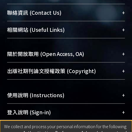
臺大位居世界頂尖大學之列，為永久珍藏及向國際
+
聯絡資訊 (Contact Us)
展現本校豐碩的研究成果及學術能量，圖書館整合
機構典藏（NTUR）與學術庫（AH）不同功能平
總館學科館員
(Main Library)
+
相關網站 (Useful Links)
台，成為臺大學術典藏NTU scholars。期能整合研
醫學圖書館學科館員
(Medical Library)
究能量、促進交流合作、保存學術產出、推廣研究
社會科學院辜振甫紀念圖書館學科館員
(Social
成果。
Sciences Library)
+
關於開放取用 (Open Access, OA)
To permanently archive and promote researcher
profiles and scholarly works, Library integrates the
開放取用是從使用者角度提升資訊取用性的社會運
+
出版社期刊論文授權政策 (Copyright)
services of “NTU Repository” with “Academic
動，應用在學術研究上是透過將研究著作公開供使
Hub” to form NTU Scholars.
用者自由取閱，以促進學術傳播及因應期刊訂購費
請確認所上傳的全文是原創的內容，若該文件包
用逐年攀升。同時可加速研究發展、提升研究影響
+
使用說明 (Instructions)
含部分內容的版權非匯入者所有，或由第三方贊
力，NTU Scholars即為本校的開放取用典藏（OA
助與合作完成，請確認該版權所有者及第三方同
Archive）平台。
（點選深入了解OA）
意提供此授權。
網站簡介
(Quickstart Guide)
+
登入說明 (Sign-in)
Please represent that the submission is your
使用手冊
(Instruction Manual)
original work, and that you have the right to
We collect and process your personal information for the following
線上預約服務
(Booking Service)
方案一：
臺灣大學計算機中心帳號登入
+
匯入著作 (Submission)