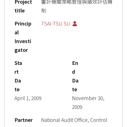
Project
審計機關策略管理與績效評估機
title
制
Princip
TSAI-TSU SU
al
Investi
gator
Sta
En
rt
d
Da
Da
te
te
April 1, 2009
November 30,
2009
Partner
National Audit Office, Control