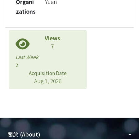
Organi
Yuan
zations
Views
7
Last Week
2
Acquisition Date
Aug 1, 2026
+
關於 (About)