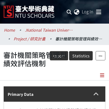
(current
Log In
Communities & Collections
Home
.National Taiwan University / 國立臺灣大學
Project / 研究計畫
審計機關策略管理與績效評估機制
Research Outputs
審計機關策略管理與
Fundings & Projects
Export
Statistics
績效評估機制
Researchers
Organizations
Details
Statistics
Primary Data