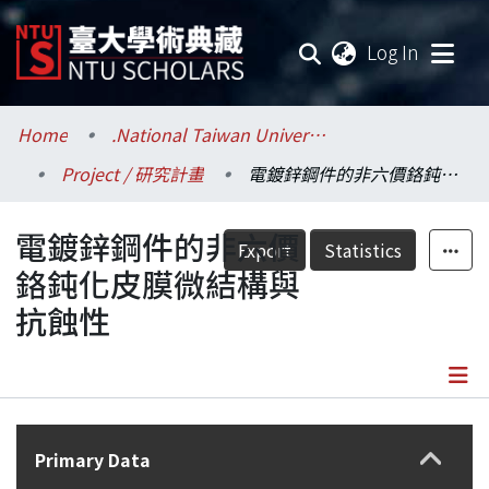
(current
Log In
Communities & Collections
Home
.National Taiwan University / 國立臺灣大學
Project / 研究計畫
電鍍鋅鋼件的非六價鉻鈍化皮膜微結構與抗蝕性
Research Outputs
電鍍鋅鋼件的非六價
Fundings & Projects
Export
Statistics
鉻鈍化皮膜微結構與
Researchers
抗蝕性
Organizations
Statistics
Details
Primary Data