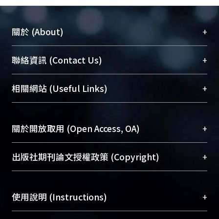
+
關於 (About)
臺大位居世界頂尖大學之列，為永久珍藏及向國際
+
聯絡資訊 (Contact Us)
展現本校豐碩的研究成果及學術能量，圖書館整合
機構典藏（NTUR）與學術庫（AH）不同功能平
總館學科館員
(Main Library)
+
相關網站 (Useful Links)
台，成為臺大學術典藏NTU scholars。期能整合研
醫學圖書館學科館員
(Medical Library)
究能量、促進交流合作、保存學術產出、推廣研究
社會科學院辜振甫紀念圖書館學科館員
(Social
成果。
Sciences Library)
+
關於開放取用 (Open Access, OA)
To permanently archive and promote researcher
profiles and scholarly works, Library integrates the
開放取用是從使用者角度提升資訊取用性的社會運
+
出版社期刊論文授權政策 (Copyright)
services of “NTU Repository” with “Academic
動，應用在學術研究上是透過將研究著作公開供使
Hub” to form NTU Scholars.
用者自由取閱，以促進學術傳播及因應期刊訂購費
請確認所上傳的全文是原創的內容，若該文件包
用逐年攀升。同時可加速研究發展、提升研究影響
+
使用說明 (Instructions)
含部分內容的版權非匯入者所有，或由第三方贊
力，NTU Scholars即為本校的開放取用典藏（OA
助與合作完成，請確認該版權所有者及第三方同