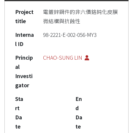
Project
電鍍鋅鋼件的非六價鉻鈍化皮膜
title
微結構與抗蝕性
Interna
98-2221-E-002-056-MY3
l ID
Princip
CHAO-SUNG LIN
al
Investi
gator
Sta
En
rt
d
Da
Da
te
te