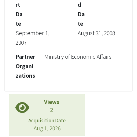
rt
d
Da
Da
te
te
September 1,
August 31, 2008
2007
Partner
Ministry of Economic Affairs
Organi
zations
Views
2
Acquisition Date
Aug 1, 2026