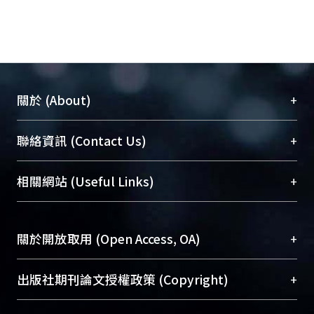
+
關於 (About)
臺大位居世界頂尖大學之列，為永久珍藏及向國際
+
聯絡資訊 (Contact Us)
展現本校豐碩的研究成果及學術能量，圖書館整合
機構典藏（NTUR）與學術庫（AH）不同功能平
總館學科館員
(Main Library)
+
相關網站 (Useful Links)
台，成為臺大學術典藏NTU scholars。期能整合研
醫學圖書館學科館員
(Medical Library)
究能量、促進交流合作、保存學術產出、推廣研究
社會科學院辜振甫紀念圖書館學科館員
(Social
成果。
Sciences Library)
+
關於開放取用 (Open Access, OA)
To permanently archive and promote researcher
profiles and scholarly works, Library integrates the
開放取用是從使用者角度提升資訊取用性的社會運
+
出版社期刊論文授權政策 (Copyright)
services of “NTU Repository” with “Academic
動，應用在學術研究上是透過將研究著作公開供使