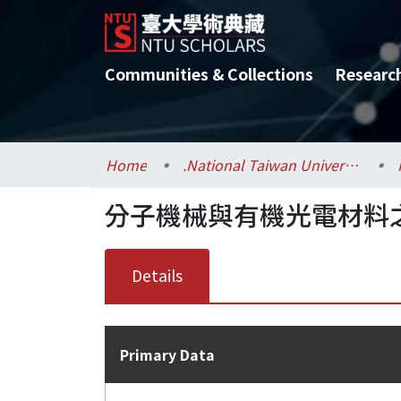
Communities & Collections
Researc
Home
.National Taiwan University / 國立臺灣大學
分子機械與有機光電材料
Details
Primary Data