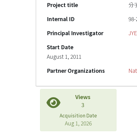
Project title
分
Internal ID
98-
Principal Investigator
JY
Start Date
August 1, 2011
Partner Organizations
Nat
Views
3
Acquisition Date
Aug 1, 2026