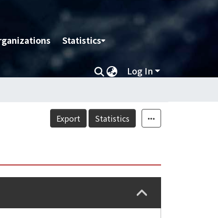
rganizations
Statistics
Log In
Export
Statistics