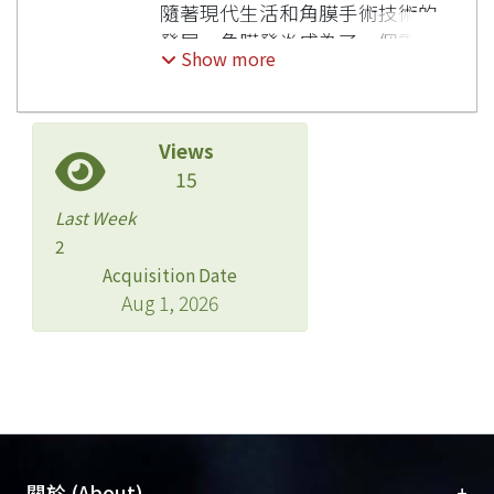
隨著現代生活和角膜手術技術的
發展，角膜發炎成為了一個重要
Show more
的醫學議題。本三年計劃將透過
細胞培養和活體動物實驗，探討
ADMSC對角膜發炎和神經再生
Views
的影響。計劃中將研究初代培養
15
的紐西蘭白兔ADMSC及細胞株
對體外培養小鼠三叉神經發炎的
Last Week
治療效果，動物實驗則探討
2
ADMSC對角膜神經發炎的治療
Acquisition Date
潛力，並測試PEDF及其他抗發
Aug 1, 2026
炎藥物的效果。這個計劃將系統
性地分析角膜神經發炎，深化對
ADMSC的了解，並為再生醫學
的發展做出貢獻。
+
關於 (About)