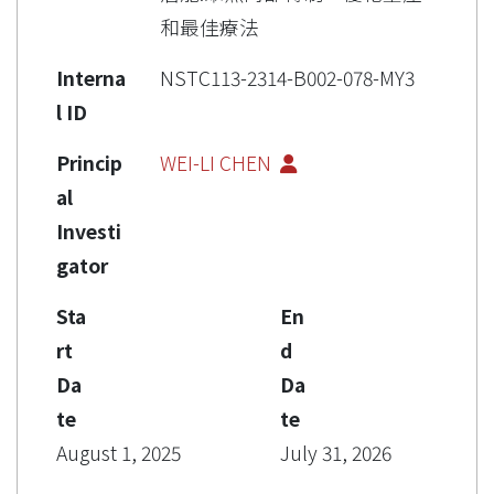
和最佳療法
Interna
NSTC113-2314-B002-078-MY3
l ID
Princip
WEI-LI CHEN
al
Investi
gator
Sta
En
rt
d
Da
Da
te
te
August 1, 2025
July 31, 2026