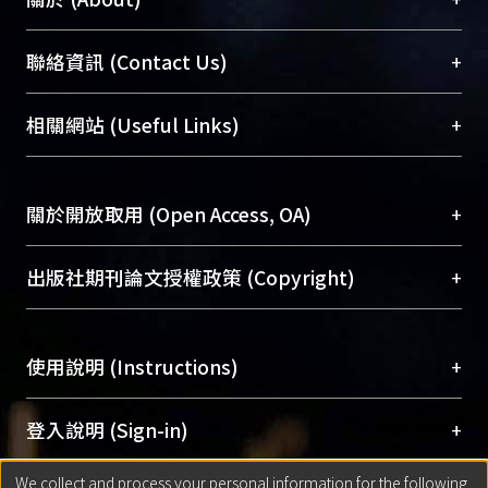
臺大位居世界頂尖大學之列，為永久珍藏及向國際
+
聯絡資訊 (Contact Us)
展現本校豐碩的研究成果及學術能量，圖書館整合
機構典藏（NTUR）與學術庫（AH）不同功能平
總館學科館員
(Main Library)
+
相關網站 (Useful Links)
台，成為臺大學術典藏NTU scholars。期能整合研
醫學圖書館學科館員
(Medical Library)
究能量、促進交流合作、保存學術產出、推廣研究
社會科學院辜振甫紀念圖書館學科館員
(Social
成果。
Sciences Library)
+
關於開放取用 (Open Access, OA)
To permanently archive and promote researcher
profiles and scholarly works, Library integrates the
開放取用是從使用者角度提升資訊取用性的社會運
+
出版社期刊論文授權政策 (Copyright)
services of “NTU Repository” with “Academic
動，應用在學術研究上是透過將研究著作公開供使
Hub” to form NTU Scholars.
用者自由取閱，以促進學術傳播及因應期刊訂購費
請確認所上傳的全文是原創的內容，若該文件包
用逐年攀升。同時可加速研究發展、提升研究影響
+
使用說明 (Instructions)
含部分內容的版權非匯入者所有，或由第三方贊
力，NTU Scholars即為本校的開放取用典藏（OA
助與合作完成，請確認該版權所有者及第三方同
Archive）平台。
（點選深入了解OA）
意提供此授權。
網站簡介
(Quickstart Guide)
+
登入說明 (Sign-in)
Please represent that the submission is your
使用手冊
(Instruction Manual)
original work, and that you have the right to
We collect and process your personal information for the following
線上預約服務
(Booking Service)