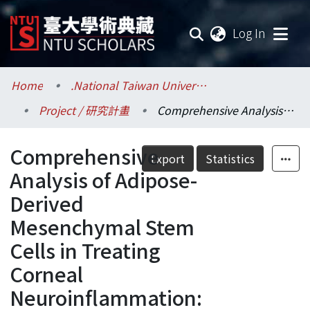
(current
Log In
Communities & Collections
Home
.National Taiwan University / 國立臺灣大學
Project / 研究計畫
Comprehensive Analysis of Adipose-Derived Mesenchymal Stem Cells in Treating Corneal Neuroinflammation: Investigating Underlying Mechanism, Production Optimization and Effective Protocols
Research Outputs
Comprehensive
Fundings & Projects
Export
Statistics
Analysis of Adipose-
Researchers
Derived
Mesenchymal Stem
Organizations
Cells in Treating
Statistics
Corneal
Neuroinflammation: